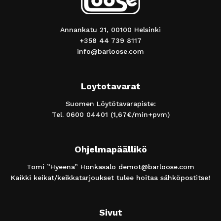
Annankatu 21, 00100 Helsinki
+358 44 739 8117
info@barloose.com
Loytotavarat
Suomen Löytötavarapiste:
Tel.
0600 04401
(1,67€/min+pvm)
Ohjelmapäällikö
Tomi ”Hyeena” Honkasalo
demot@barloose.com
Kaikki keikat/keikkatarjoukset tulee hoitaa sähköpostitse!
Sivut