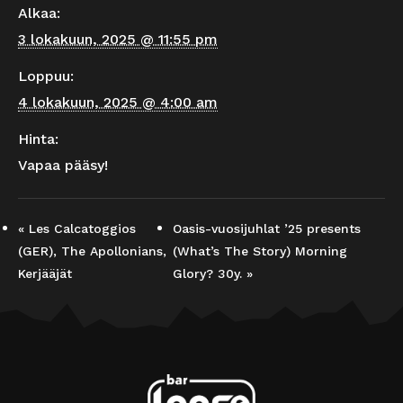
Alkaa:
3 lokakuun, 2025 @ 11:55 pm
Loppuu:
4 lokakuun, 2025 @ 4:00 am
Hinta:
Vapaa pääsy!
«
Les Calcatoggios
Oasis-vuosijuhlat ’25 presents
(GER), The Apollonians,
(What’s The Story) Morning
Kerjääjät
Glory? 30y.
»