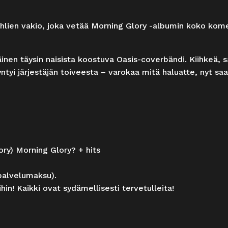
uhlien vakio, joka vetää Morning Glory -albumin koko kom
n täysin naisista koostuva Oasis-coverbändi. Kiihkeä, sä
ntyi järjestäjän toiveesta – varokaa mitä haluatte, nyt sa
ory) Morning Glory? + hits
spalvelumaksu).
hin! Kaikki ovat sydämellisesti tervetulleita!