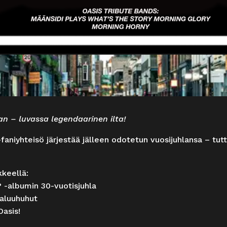
n – luvassa legendaarinen ilta!
-faniyhteisö järjestää jälleen odotetun vuosijuhlansa – t
kkeellä:
 -albumin 30-vuotisjuhla
paluuhuhut
Oasis!