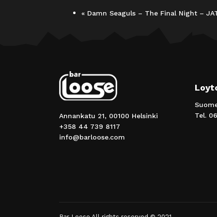
«
Damn Seaguls – The Final Night – J
Loyt
Suomen
Tel.
06
Annankatu 21, 00100 Helsinki
+358 44 739 8117
info@barloose.com
Bar Loose All rights reserved © 2021