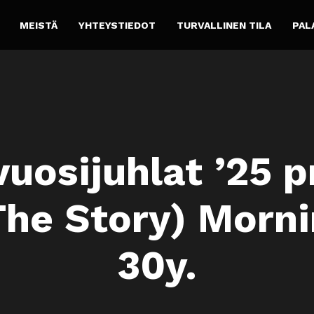
MEISTÄ
YHTEYSTIEDOT
TURVALLINEN TILA
PAL
uosijuhlat ’25 
The Story) Morni
30y.