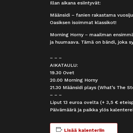
Illan aikana esiintyvät:
Määnsidi – fanien rakastama vuosij
Oasiksen isoimmat klassikot!
Morning Horny – maailman ensimmäine
ja huumaava. Tämä on bändi, joka sy
– – –
AIKATAULU:
19.30 Ovet
20.00 Morning Horny
21.30 Määnsidi plays (What’s The St
– – –
Liput 13 euroa ovelta (+ 3,5 € etei
Päivämäärä ja paikka ylös kalenterei
Lisää kalenteriin