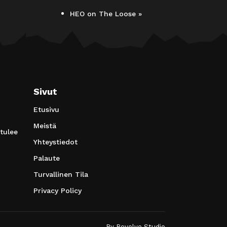
HEO on The Loose
»
Sivut
Etusivu
Meistä
 tulee
Yhteystiedot
Palaute
Turvallinen Tila
Privacy Policy
By
Revolve Studio