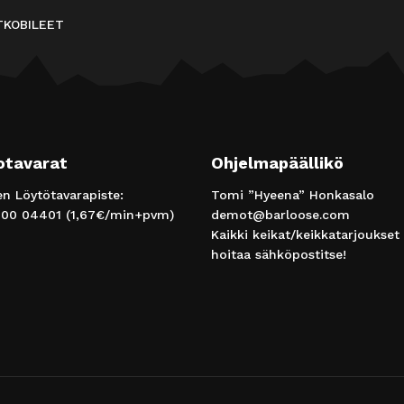
ATKOBILEET
otavarat
Ohjelmapäällikö
 Löytötavarapiste:
Tomi ”Hyeena” Honkasalo
00 04401
(1,67€/min+pvm)
demot@barloose.com
Kaikki keikat/keikkatarjoukset
hoitaa sähköpostitse!