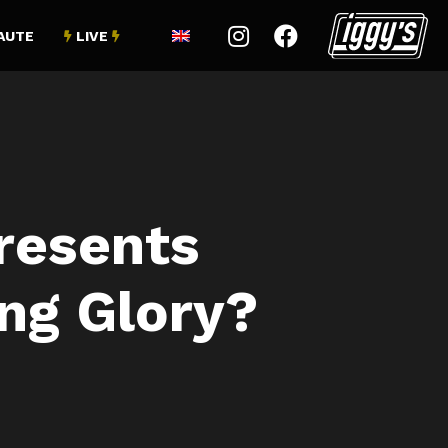


AUTE
LIVE


presents
ng Glory?