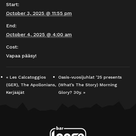
Start:
October 3, 2025 @ 11:55 pm
End:
October 4, 2025 @ 4:00 am
Cost:
Vapaa pääsy!
«
Les Calcatoggios
Oasis-vuosijuhlat ’25 presents
(GER), The Apollonians,
(What’s The Story) Morning
Kerjääjät
Glory? 30y.
»