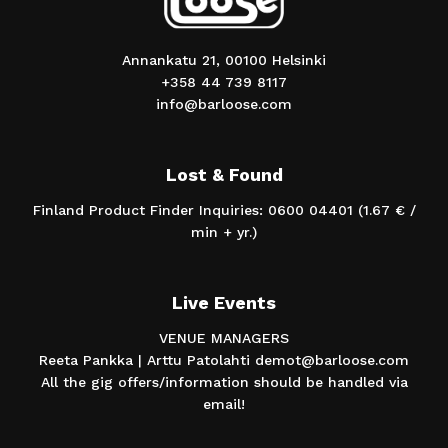
Annankatu 21, 00100 Helsinki
+358 44 739 8117
info@barloose.com
Lost & Found
Finland Product Finder Inquiries: 0600 04401 (1.67 € /
min + yr.)
Live Events
VENUE MANAGERS
Reeta Pankka | Arttu Patolahti demot@barloose.com
All the gig offers/information should be handled via
email!