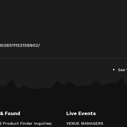
1026511152158902/
See 
 & Found
Live Events
d Product Finder Inquiries:
VENUE MANAGERS