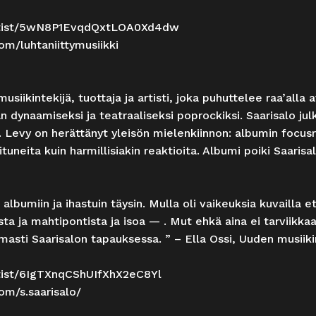
/artist/5wN8P1EvqdQxtLOA0Xd4dw
m/luhtaniittymusiikki
usiikintekijä, tuottaja ja artisti, joka puhuttelee raa’all
an dynaamiseksi ja teatraaliseksi poprockiksi. Saarisalo ju
 Levy on herättänyt yleisön mielenkiinnon: albumin focusra
tuneita kuin harmillisiakin reaktioita. Albumi poiki Saaris
bumiin ja ihastuin täysin. Mulla oli vaikeuksia kuvailla et
sta ja mahtipontista ja isoa — . Mut ehkä aina ei tarviikkaa
masti Saarisalon tapauksessa. ” – Ella Ossi, Uuden musiiki
rtist/6IgTXnqCShUIfXhX2eC8Yl
om/s.saarisalo/