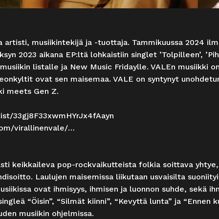
artisti, musiikintekijä ja -tuottaja. Tammikuussa 2024 i
yn 2023 aikana EP:ltä lohkaistiin singlet ’Tolpilleen’, ’Pihka
siikin listalle ja New Music Fridaylle. VALEn musiikki o
neonkyltit ovat sen maisemaa. VALE on syntynyt unohdet
ki meets Gen Z.
artist/33gj8F33xwmHYrJx4fAayn
om/virallinenvale/…
ti keikkaileva pop-rockvaikutteista folkia soittava yhtye
ändisoitto. Laulujen maisemissa liikutaan usvaisilta suoniity
iikissa ovat ihmisyys, ihmisen ja luonnon suhde, sekä ihm
singleä “Öisin”, “Silmät kiinni”, “Kevyttä lunta” ja “Enne
den musiikin ohjelmissa.