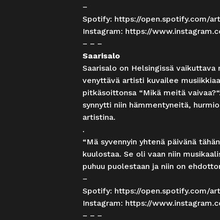
–
Spotify:
https://open.spotify.com
Instagram:
https://www.instagram.co
– – –
Saarisalo
Saarisalo on Helsingissä vaikuttava m
venyttävä artisti kuvailee musiikkia
pitkäsoittonsa “Mikä meitä vaivaa?“.
synnytti niin hämmentyneitä, hurmioi
artistina.
.
“Mä syvennyin yhtenä päivänä tähän al
kuulostaa. Se oli vaan niin musikaali
puhuu puolestaan ja niin on ehdotto
–
Spotify:
https://open.spotify.com/a
Instagram:
https://www.instagram.c
– – –