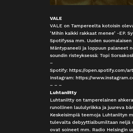
VALE
VALE on Tampereelta kotoisin oleva 
’Mihin kaikki rakkaat menee’ -EP. Syks
Spotifyssa mm. Uuden suomalaisen mu
Mäntypaneeli ja loppuun palaneet 
soundin risteyksessä: Topi Sorsakos
–
Spotify:
https://open.spotify.com/
Instagram:
https://www.instagram.c
– – –
Luhtaniitty
Luhtaniitty on tamperelainen ahkeras
runollinen laululyriikka ja juureva b
Keskeisimpiä teemoja Luhtaniityn mus
tulevalta debyyttialbumiltaan neljä 
ovat soineet mm. Radio Helsingin uu