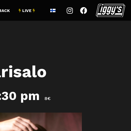


BACK
LIVE


risalo
1:30 pm
8€