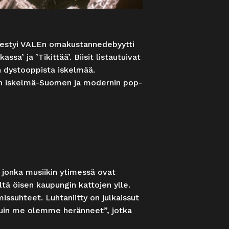
lmestyi VALEn omakustannedebyytti
ssa’ ja ’Tikittää’. Biisit listautuivat
n dystooppista iskelmää.
un iskelmä-Suomen ja modernin pop-
, jonka musiikin ytimessä ovat
iltä öisen kaupungin kattojen ylle.
issuhteet. Luhtaniitty on julkaissut
n kuin me olemme heränneet”, jotka