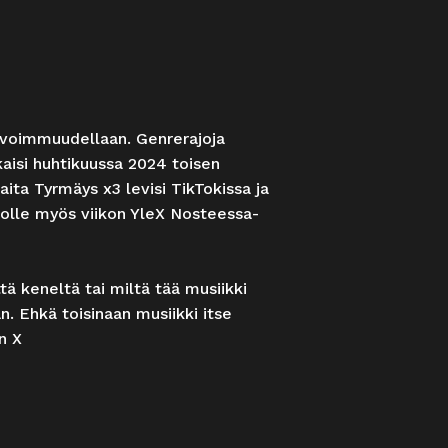
a avoimmuudellaan. Genrerajoja
lkaisi huhtikuussa 2024 toisen
ita Tyrmäys x3 levisi TikTokissa ja
alolle myös viikon YleX Nosteessa-
tä keneltä tai miltä tää musiikki
n. Ehkä toisinaan musiikki itse
n X