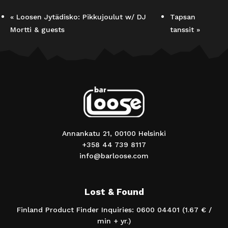
«
Loosen Jytädisko: Pikkujoulut w/ DJ
Tapsan
Mortti & guests
tanssit
»
Annankatu 21, 00100 Helsinki
+358 44 739 8117
info@barloose.com
Lost & Found
Finland Product Finder Inquiries: 0600 04401 (1.67 € /
min + yr.)