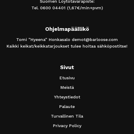
Suomen Löytötavarapiste:
Tel.
0600 04401
(1,67€/min+pvm)
Ohjelmapäällikö
Tomi ”Hyeena” Honkasalo
demot@barloose.com
Kaikki keikat/keikkatarjoukset tulee hoitaa sähköpostitse!
Sivut
Etusivu
Meistä
Yhteystiedot
Palaute
Turvallinen Tila
Privacy Policy