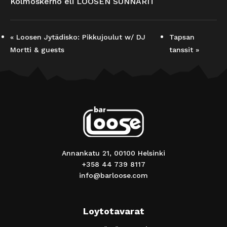
Kolmoskerho eli LOOSEN SUNNARIT
«
Loosen Jytädisko: Pikkujoulut w/ DJ
Tapsan
Mortti & guests
tanssit
»
Annankatu 21, 00100 Helsinki
+358 44 739 8117
info@barloose.com
Loytotavarat