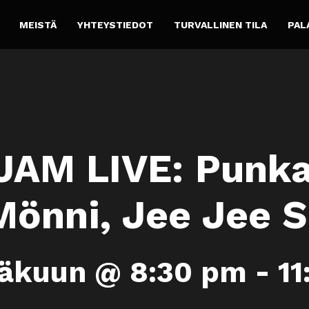
MEISTÄ
YHTEYSTIEDOT
TURVALLINEN TILA
PAL
JAM LIVE: Punk
Mönni, Jee Jee 
näkuun @ 8:30 pm
-
11