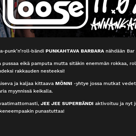
a-punk’n’roll-bändi
PUNKAHTAVA BARBARA
nähdään Bar L
a pussaa eikä pamputa mutta sitäkin enemmän rokkaa, rolla
udeksi rakkauden nesteeksi!
seva ja kaljaa kittaava
MÖNNI
-yhtye jossa mutkat vedetä
ria myynnissä keikalla.
 vaatimattomasti,
JEE JEE SUPERBÄNDI
aktivoituu ja nyt 
kokeneempaakin punastuttaa!