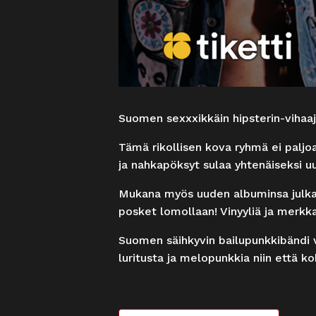
Suomen sexxxikkäin hipsterin-vihaaj
Tämä rikollisen kova ryhmä ei paljo
ja nahkapöksyt sulaa yhtenäiseksi u
Mukana myös uuden albuminsa julkai
posket lomollaan! Vinyyliä ja merkka
Suomen säihkyvin bailupunkkibändi
luritusta ja melopunkkia niin että 