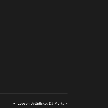
Loosen Jytädisko: DJ Mortti
»