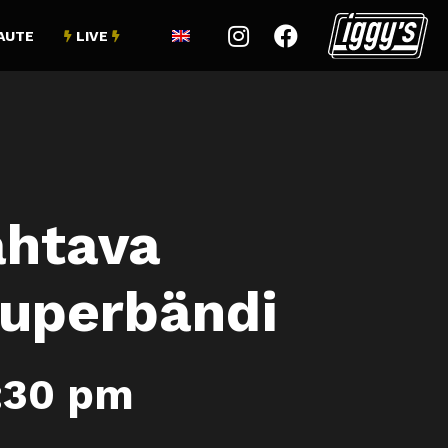


AUTE
LIVE


ahtava
Superbändi
:30 pm