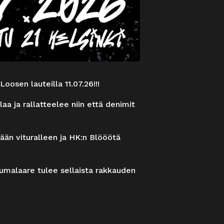
oosen lauteilla 11.07.26!!!
a ja rallatteelee niin että denimit
än vituralleen ja HK:n Blööötä
jumalaare tulee sellaista rakkauden