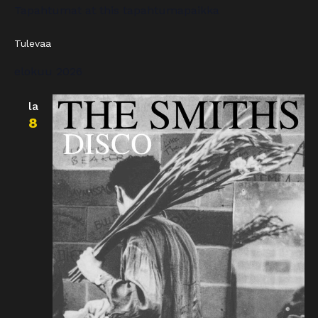
Tapahtumat at this tapahtumapaikka
Tulevaa
Valitse
elokuu 2026
päivä.
la
8