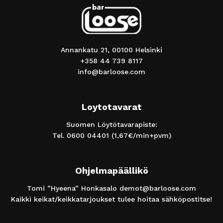
Annankatu 21, 00100 Helsinki
+358 44 739 8117
info@barloose.com
Loytotavarat
Suomen Löytötavarapiste:
Tel.
0600 04401
(1,67€/min+pvm)
Ohjelmapäällikö
Tomi ”Hyeena” Honkasalo
demot@barloose.com
Kaikki keikat/keikkatarjoukset tulee hoitaa sähköpostitse!