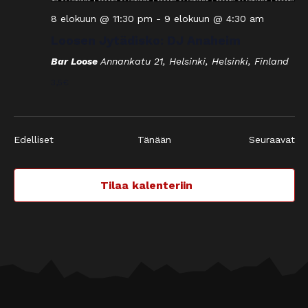
8 elokuun @ 11:30 pm
-
9 elokuun @ 4:30 am
Loosen Jytädisko: DJ Anaheim
Bar Loose
Annankatu 21, Helsinki, Helsinki, Finland
3,5€
Tapahtumat
Edelliset
Tänään
Seuraavat
Tapaht
Tilaa kalenteriin