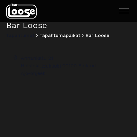
Bar Loose
Tapahtumat
Tapahtumapaikat
Bar Loose
Annankatu 21
Helsinki
,
Helsinki
00100
Finland
Ajo-ohjeet