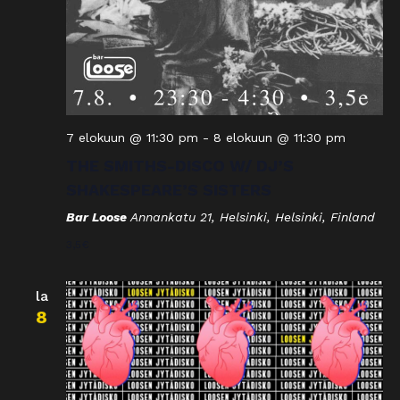
7 elokuun @ 11:30 pm
-
8 elokuun @ 11:30 pm
THE SMITHS-DISCO W/ DJ’S
SHAKESPEARE’S SISTERS
Bar Loose
Annankatu 21, Helsinki, Helsinki, Finland
3,5€
la
8