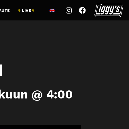


AUTE
LIVE


d
kuun @ 4:00