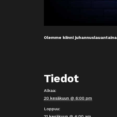
Olemme kiinni juhannuslauantaina
Tiedot
Alkaa:
20 kesäkuun @ 6:00 pm
Loppuu:
21 kesäkuun @ 4:00 am