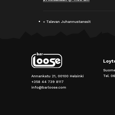
«
Talevan Juhannustanssit
Loyt
Suomen
Tel.
06
Annankatu 21, 00100 Helsinki
+358 44 739 8117
info@barloose.com