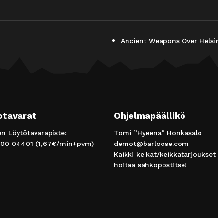
Ancient Weapons Over Helsin
otavarat
Ohjelmapäällikö
 Löytötavarapiste:
Tomi ”Hyeena” Honkasalo
00 04401
(1,67€/min+pvm)
demot@barloose.com
Kaikki keikat/keikkatarjoukset
hoitaa sähköpostitse!