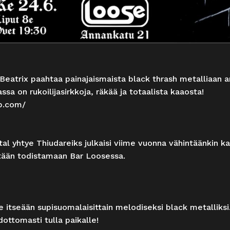
atrix paahtaa painajaismaista black thrash metalliaan ar
sa on rukoilijasirkkoja, räkää ja totaalista kaaosta!
mp.com/
al yhtye Thiudareiks julkaisi viime vuonna vähintäänkin 
ästään todistamaan Bar Loosessa.
e itseään supisuomalaisittain melodiseksi black metalliks
ottomasti tulla paikalle!