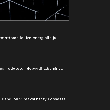
mottomalla live energialla ja
kauan odotetun debyytti albuminsa
i. Bändi on viimeksi nähty Loosessa