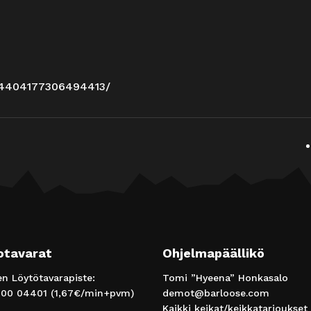
/4404177306494413/
otavarat
Ohjelmapäällikö
 Löytötavarapiste:
Tomi ”Hyeena” Honkasalo
00 04401
(1,67€/min+pvm)
demot@barloose.com
Kaikki keikat/keikkatarjoukset