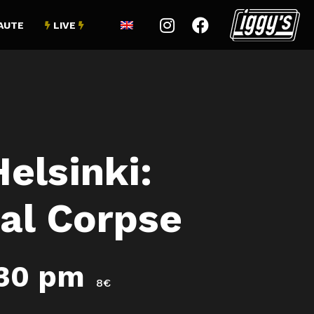


AUTE
LIVE


elsinki:
ral Corpse
:30 pm
8€