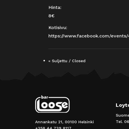
Hinta:
8€
Kotisivu:
https://www.facebook.com/events
«
Suljettu / Closed
Loyt
Suomen
Tel.
06
Annankatu 21, 00100 Helsinki
+358 44 739 8117