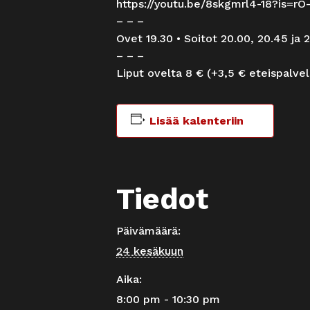
https://youtu.be/8skgmrl4-18?is=r
– – –
Ovet 19.30 • Soitot 20.00, 20.45 ja 2
– – –
Liput ovelta 8 € (+3,5 € eteispalve
Lisää kalenteriin
Tiedot
Päivämäärä:
24 kesäkuun
Aika:
8:00 pm - 10:30 pm