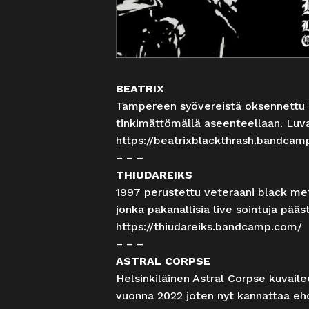
BEATRIX
Tampereen syövereistä oksennettu Be
tinkimättömällä aseenteellaan. Luvas
https://beatrixblackthrash.bandca
– – –
THIUDAREIKS
1997 perustettu veteraani black met
jonka pakanallisia live sointuja pä
https://thiudareiks.bandcamp.com/
– – –
ASTRAL CORPSE
Helsinkiläinen Astral Corpse kuvaile
vuonna 2022 joten nyt kannattaa ehd