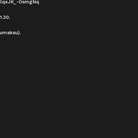
O-lqxJK_-OsmgNq
1.30.
lumaksu).