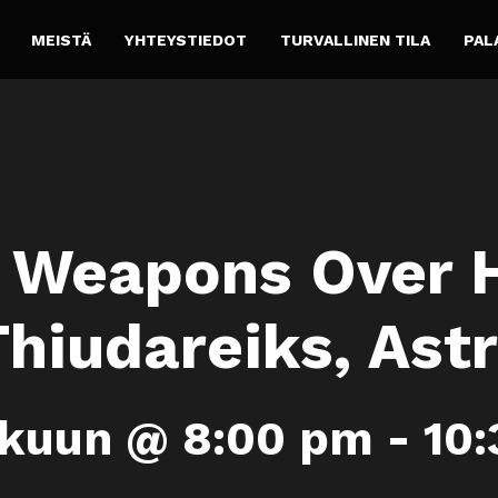
MEISTÄ
YHTEYSTIEDOT
TURVALLINEN TILA
PAL
 Weapons Over H
Thiudareiks, Ast
äkuun @ 8:00 pm
-
10