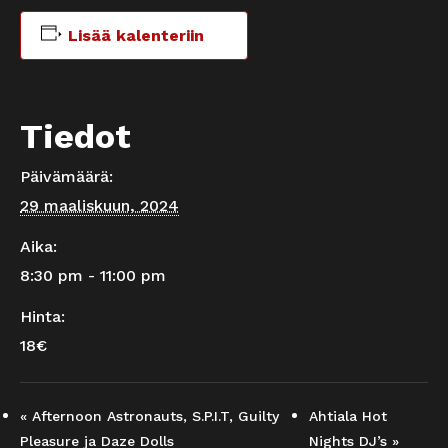
Lisää kalenteriin
Tiedot
Päivämäärä:
29 maaliskuun, 2024
Aika:
8:30 pm - 11:00 pm
Hinta:
18€
«
Afternoon Astronauts, S.P.I.T, Guilty
Ahtiala Hot
Pleasure ja Daze Dolls
Nights DJ’s
»