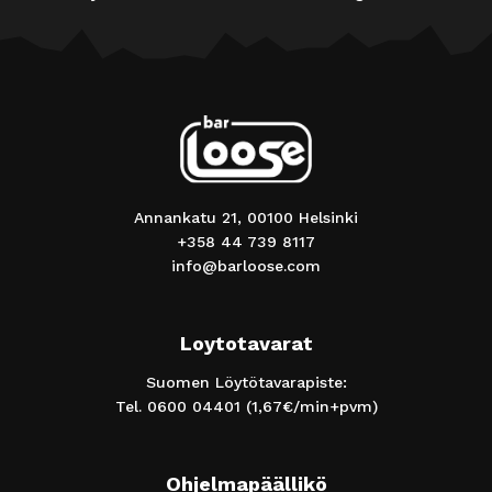
Annankatu 21, 00100 Helsinki
+358 44 739 8117
info@barloose.com
Loytotavarat
Suomen Löytötavarapiste:
Tel.
0600 04401
(1,67€/min+pvm)
Ohjelmapäällikö