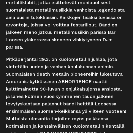
metalliklubit, jotka esittelevät monipuolisesti
suomalaista metallimusiikkia vanhoista legendoista
aina uusiin tulokkaisiin. Keikkojen lisäksi luvassa on
arvontoja, joissa voi voittaa festariliput. Bändien
jälkeen meno jatkuu metallimusiikin parissa Bar
Loosen yläkerrassa skeneen vihkiytyneen DJ:n
parissa.
Pitkäperjantai 29.3. on kuolometallin juhlaa, jota
vietetään uuden ja vanhan koulukunnan voimin.
Suomalaisen death metalin pioneereihin lukeutuva
Amorphis-kytköksinen ABHORRENCE nauttii
kulttimainetta 90-luvun pienjulkaisujensa ansiosta,
ja lähes kolmen vuosikymmenen tauon jälkeen
levytyskantaan palannut bändi heittää Loosessa
ensimmäisen Suomen-keikkansa yli viiteen vuoteen!
Multaista ulosantia tarjoilee myös paikkansa
kotimaisen ja kansainvälisen kuolometallin kentällä