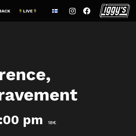


BACK
LIVE


rence,
pravement
1:00 pm
18€