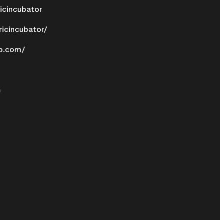
icincubator
icincubator/
p.com/
m