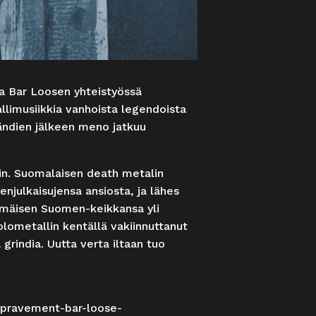
ja Bar Loosen yhteistyössä
llimusiikkia vanhoista legendoista
 Bändien jälkeen meno jatkuu
min. Suomalaisen death metalin
julkaisujensa ansiosta, ja lähes
mmäisen Suomen-keikkansa yli
olometallin kentällä vakiinnuttanut
india. Uutta verta iltaan tuo
depravement-bar-loose-