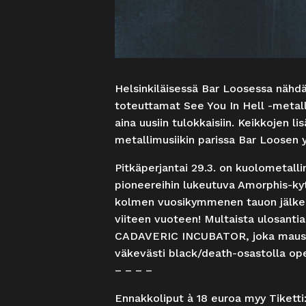
Helsinkiläisessä Bar Loosessa nähdä
toteuttamat See You In Hell -metall
aina uusiin tulokkaisiin. Keikkojen l
metallimusiikin parissa Bar Loosen 
Pitkäperjantai 29.3. on kuolometall
pioneereihin lukeutuva Amorphis-kyt
kolmen vuosikymmenen tauon jälkee
viiteen vuoteen! Multaista ulosantia
CADAVERIC INCUBATOR, joka maustaa 
väkevästi black/death-osastolla o
– – – –
Ennakkoliput à 18 euroa myy Tiketti