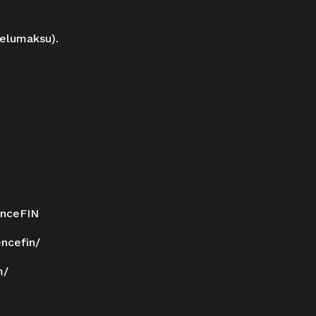
velumaksu).
enceFIN
ncefin/
m/