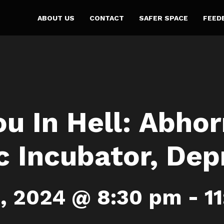
ABOUT US
CONTACT
SAFER SPACE
FEED
ou In Hell: Abhor
c Incubator, De
, 2024 @ 8:30 pm
-
1