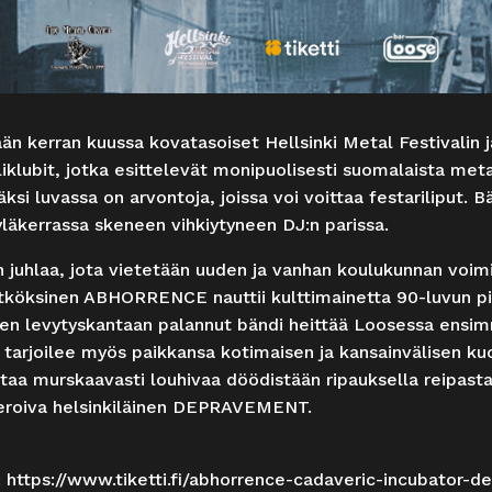
än kerran kuussa kovatasoiset Hellsinki Metal Festivalin 
iklubit, jotka esittelevät monipuolisesti suomalaista meta
isäksi luvassa on arvontoja, joissa voi voittaa festariliput.
yläkerrassa skeneen vihkiytyneen DJ:n parissa.
in juhlaa, jota vietetään uuden ja vanhan koulukunnan voi
köksinen ABHORRENCE nauttii kulttimainetta 90-luvun pien
n levytyskantaan palannut bändi heittää Loosessa ensi
 tarjoilee myös paikkansa kotimaisen ja kansainvälisen ku
murskaavasti louhivaa döödistään ripauksella reipasta gr
peroiva helsinkiläinen DEPRAVEMENT.
:
https://www.tiketti.fi/abhorrence-cadaveric-incubator-