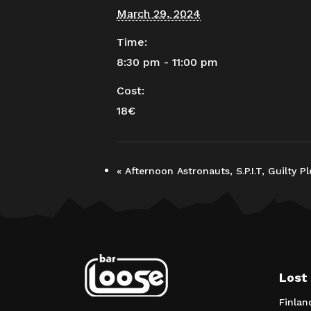
March 29, 2024
Time:
8:30 pm - 11:00 pm
Cost:
18€
«
Afternoon Astronauts, S.P.I.T, Guilty P
Lost
Finlan