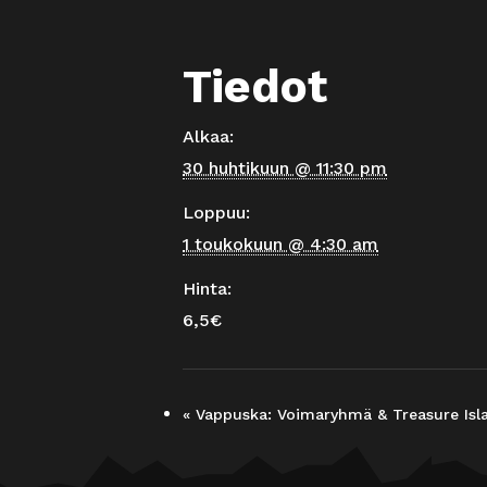
Tiedot
Alkaa:
30 huhtikuun @ 11:30 pm
Loppuu:
1 toukokuun @ 4:30 am
Hinta:
6,5€
«
Vappuska: Voimaryhmä & Treasure Isl