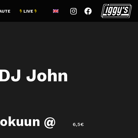


AUTE
LIVE


 DJ John
kokuun @
6,5€