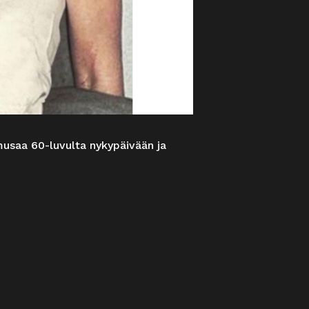
musaa 60-luvulta nykypäivään ja