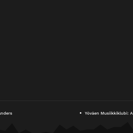
anders
Yöväen Musiikkiklubi: