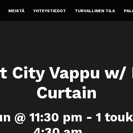
MEISTÄ
YHTEYSTIEDOT
TURVALLINEN TILA
PAL
t City Vappu w/
Curtain
un @ 11:30 pm
-
1 tou
4:30 am