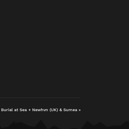
 A Burial at Sea + Newhvn (UK) & Sumea
»