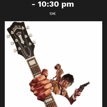
-
10:30 pm
13€