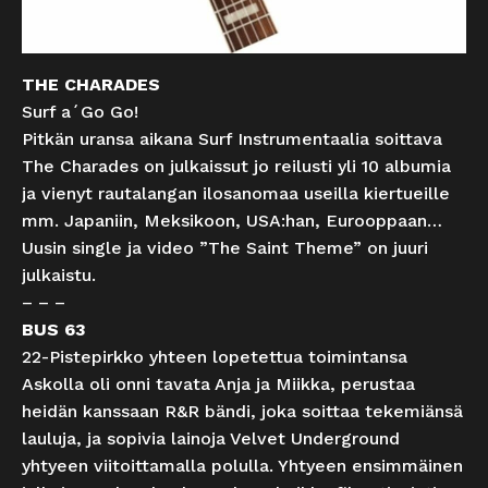
THE CHARADES
Surf a´Go Go!
Pitkän uransa aikana Surf Instrumentaalia soittava
The Charades on julkaissut jo reilusti yli 10 albumia
ja vienyt rautalangan ilosanomaa useilla kiertueille
mm. Japaniin, Meksikoon, USA:han, Eurooppaan…
Uusin single ja video ”The Saint Theme” on juuri
julkaistu.
– – –
BUS 63
22-Pistepirkko yhteen lopetettua toimintansa
Askolla oli onni tavata Anja ja Miikka, perustaa
heidän kanssaan R&R bändi, joka soittaa tekemiänsä
lauluja, ja sopivia lainoja Velvet Underground
yhtyeen viitoittamalla polulla. Yhtyeen ensimmäinen