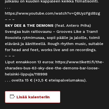
julkaisu on kuuden kappaleen keikka filmatisointi.
. . .
https://www.youtube.com/watch?v=Q8UyzFgdBzg
– – –
SKY DEE & THE DEMONS
(feat. Antero Priha)
Svengaa kuin raitiovaunu – Grooves Like a Tram!!
Rosoista rytmimusaa, sopii päälle ja jaloille, toimii
elävänä ja äänitteellä. Rough rhythm music, suitable
for head and feet, works live and on recordings.
– – –
Liput ennakkoon 13 euroa:
https://www.tiketti.fi/the-
charades-bus-63-sky-dee-the-demons-bar-loose-
helsinki-lippuja/118998
. . . ovelta 15 € (+3,5 € eteispalvelumaksu).
Lisää kalenteriin