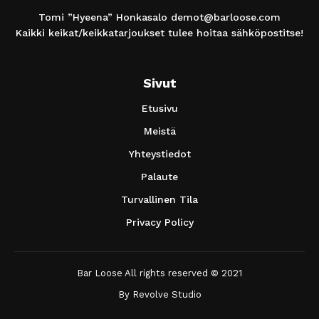
Tomi ”Hyeena” Honkasalo
demot@barloose.com
Kaikki keikat/keikkatarjoukset tulee hoitaa sähköpostitse!
Sivut
Etusivu
Meistä
Yhteystiedot
Palaute
Turvallinen Tila
Privacy Policy
Bar Loose All rights reserved © 2021
By
Revolve Studio