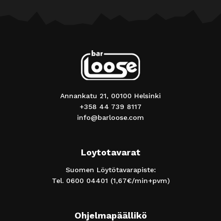
Annankatu 21, 00100 Helsinki
+358 44 739 8117
info@barloose.com
Loytotavarat
Suomen Löytötavarapiste:
Tel.
0600 04401
(1,67€/min+pvm)
Ohjelmapäällikö