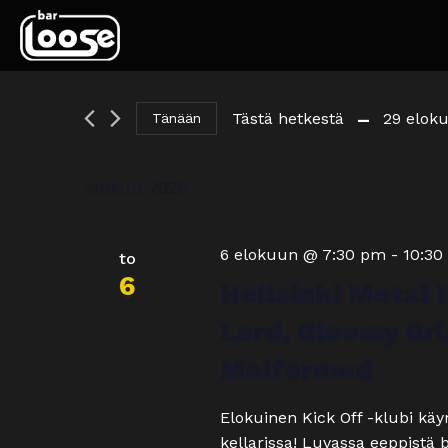
 - 
Tästä hetkestä
29 elok
Tänään
Valitse
päivä.
elokuu 2026
6 elokuun @ 7:30 pm
-
10:30
to
6
Hellsinki Metal 
Lord, Gloomy Gri
Malformed
Elokuinen Kick Off -klubi käy
kellarissa! Luvassa eeppistä 