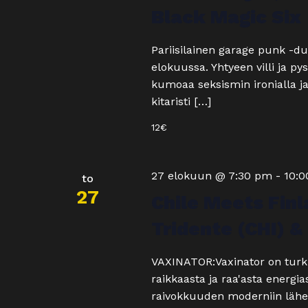
Black Magic Six
Pariisilainen garage punk -d
elokuussa. Yhtyeen villi ja 
kumoaa seksismin ironialla ja
kitaristi […]
12€
27 elokuun @ 7:30 pm
-
10:
to
27
Chile Meets Finl
Tridente (CHI) 
VAXINATOR:Vaxinator on turku
raikkaasta ja raa'asta energia
raivokkuuden moderniin lähes