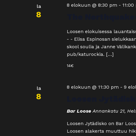
8 elokuun @ 8:30 pm
-
11:00
la
8
The Northquakes
Loosen elokuisessa lauantais
- - Elisa Espinosan sielukka
skool soulia ja Janne Välika
pub/katurockia. […]
14€
8 elokuun @ 11:30 pm
-
9 el
la
8
Loosen Jytädisk
Bar Loose
Annankatu 21, Hels
Loosen Jytädisko on Bar Loose
Loosen alakerta muuttuu hikis