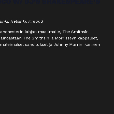
SCO W/ DJ’S SHAKESPEARE’S
inki, Helsinki, Finland
Manchesterin lahjan maailmalle, The Smithsin
at ainoastaan The Smithsin ja Morrisseyn kappaleet,
omaleimaiset sanoitukset ja Johnny Marrin ikoninen