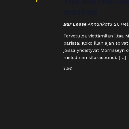
THE SMITHS-DI
SISTERS
Bar Loose
Annankatu 21, Hels
Tervetuloa viettämään iltaa 
parissa! Koko illan ajan soiv
joissa yhdistyvät Morrisseyn 
melodinen kitarasoundi. […]
3,5€