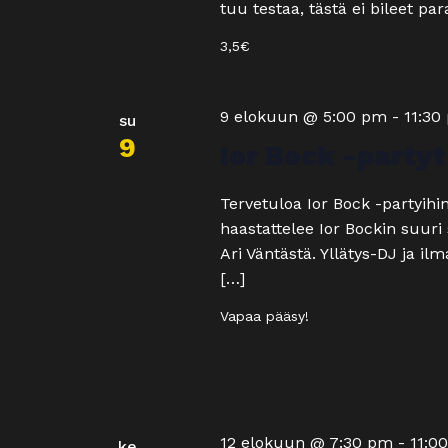
tuu testaa, tästä ei bileet pa
3,5€
9 elokuun @ 5:00 pm
-
11:30
su
9
Ior Bock -partyt
Tervetuloa Ior Bock -partyih
haastattelee Ior Bockin suuri 
Ari Väntästä. Yllätys-DJ ja il
[…]
Vapaa pääsy!
12 elokuun @ 7:30 pm
-
11:0
ke