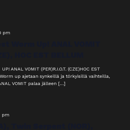
00 pm
est Worm Up! ANAL VOMIT
(CZE), HOC EST BELLUM
P! ANAL VOMIT (PER)R.I.O.T. (CZE)HOC EST
m up ajetaan synkeillä ja törkyisillä vaihteilla,
 ANAL VOMIT palaa jälleen […]
0 pm
), Twin Serpent (NOR),