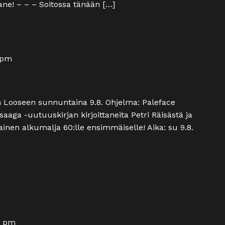
rane! – – – Soitossa tänään […]
 pm
in Looseen sunnuntaina 9.8. Ohjelma: Paleface
saaga -uutuuskirjan kirjoittaneita Petri Räisästä ja
mainen alkumalja 60:lle ensimmäiselle! Aika: su 9.8.
0 pm