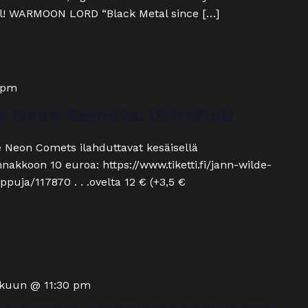
ell! WARMOON LORD “Black Metal since […]
 pm
e Neon Comets, UltraNoir
e Neon Comets ilahduttavat kesäisellä
nakkoon 10 euroa: https://www.tiketti.fi/jann-wilde-
ppuja/117870 . . .ovelta 12 € (+3,5 €
okuun @ 11:30 pm