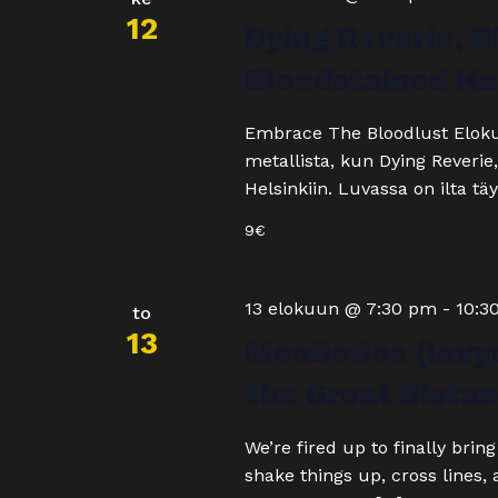
12
Dying Reverie, B
Bloodstained Ha
Embrace The Bloodlust Elokuu
metallista, kun Dying Reverie
Helsinkiin. Luvassa on ilta täy
9€
13 elokuun @ 7:30 pm
-
10:3
to
13
MonDeGos (levyn
the Great Distan
We’re fired up to finally bri
shake things up, cross lines