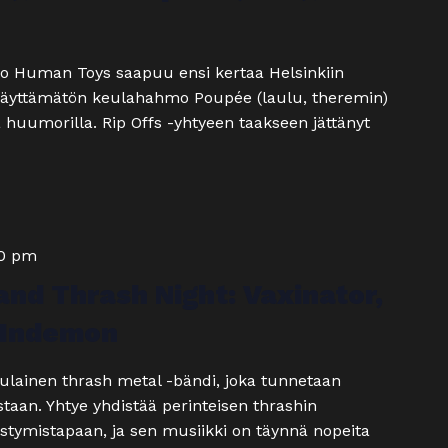
uo Human Toys saapuu ensi kertaa Helsinkiin
pysäyttämätön keulahahmo Poupée (laulu, theremin)
 huumorilla. Rip Offs -yhtyeen taakseen jättänyt
00 pm
and Thrash Night: Vaxinator,
& Indemon
lainen thrash metal -bändi, joka tunnetaan
staan. Yhtye yhdistää perinteisen thrashin
tymistapaan, ja sen musiikki on täynnä nopeita