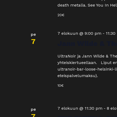
death metalia. See You In H
20€
7 elokuun @ 9:00 pm
-
11:30
pe
7
Jann Wilde & Th
UltraNoir ja Jann Wilde & Th
yhteiskiertueellaan. Liput en
ultranoir-bar-loose-helsinki-li
eteispalvelumaksu).
10€
7 elokuun @ 11:30 pm
-
8 el
pe
7