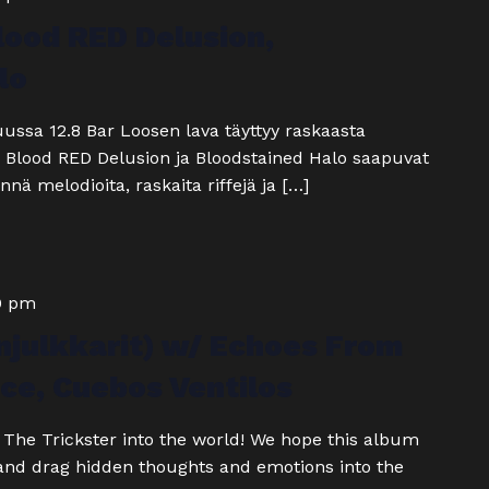
lood RED Delusion,
lo
ssa 12.8 Bar Loosen lava täyttyy raskaasta
, Blood RED Delusion ja Bloodstained Halo saapuvat
nnä melodioita, raskaita riffejä ja […]
0 pm
julkkarit) w/ Echoes From
ce, Cuebos Ventilos
ng The Trickster into the world! We hope this album
, and drag hidden thoughts and emotions into the