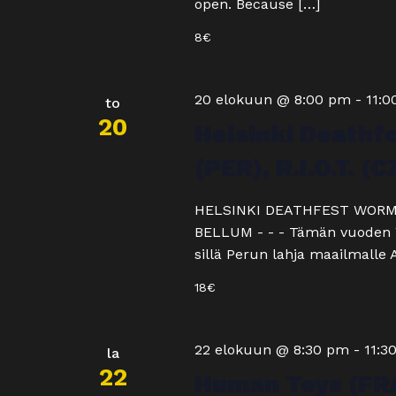
open. Because […]
8€
20 elokuun @ 8:00 pm
-
11:
to
20
Helsinki Deathf
(PER), R.I.O.T. 
HELSINKI DEATHFEST WORM U
BELLUM - - - Tämän vuoden Wor
sillä Perun lahja maailmalle
18€
22 elokuun @ 8:30 pm
-
11:3
la
22
Human Toys (FRA