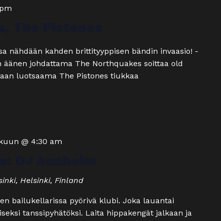
 pm
, The Pistones
sa nähdään kahden brittityyppisen bändin invaasio! -
an äänen johdattama The Northquakes soittaa old
nkaan luotsaama The Pistones tiukkaa
okuun @ 4:30 am
o: DJ Anaheim
inki, Helsinki, Finland
n bailukellarissa pyörivä klubi. Joka lauantai
eksi tanssipyhätöksi. Laita hippakengät jalkaan ja