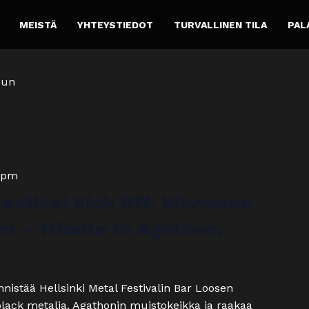
MEISTÄ
YHTEYSTIEDOT
TURVALLINEN TILA
PAL
uun
 pm
Festival Kick Off: Warmoon
m – Tribute to Agathon,
nnistää Hellsinki Metal Festivalin Bar Loosen
black metalia, Agathonin muistokeikka ja raakaa