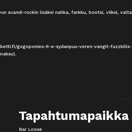
n scandi-rockin lisäksi nahka, farkku, bootsi, viiksi, val
iketti.fi/gogoponies-it-e-sydanpuu-veren-vangit-fuzzkills
umaksu).
Tapahtumapaikka
Bar Loose