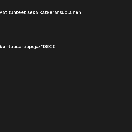
tavat tunteet sekä katkeransuolainen
-bar-loose-lippuja/118920