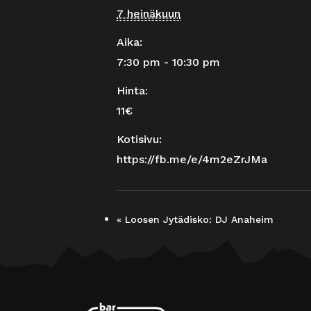
7 heinäkuun
Aika:
7:30 pm - 10:30 pm
Hinta:
11€
Kotisivu:
https://fb.me/e/4m2eZrJMa
«
Loosen Jytädisko: DJ Anaheim