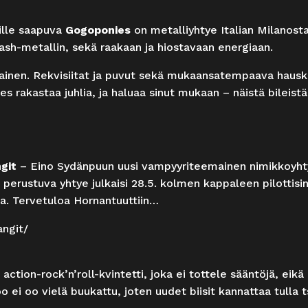
ille saapuva
Gogoponies
on metalliyhtye Italian Milanosta
rash-metallin, sekä raakaan ja hiostavaan energiaan.
ainen. Rekvisiitat ja puvut sekä mukaansatempaava hausk
es rakastaa juhlia, ja haluaa sinut mukaan – näistä bileistä
git
– Eino Sydänpuun uusi vampyyriteemainen nimikkoyhtye.
 perustuva yhtye julkaisi 28.5. kolmen kappaleen pilottisin
a. Tervetuloa Hornantuuttiin…
ngit/
action-rock’n’roll-kvintetti, joka ei tottele sääntöjä, eikä
o ei oo vielä buukattu, joten uudet biisit kannattaa tull