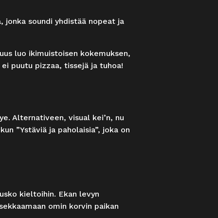
, jonka soundi yhdistää nopeat ja
uus luo ikimuistoisen kokemuksen,
 ei puutu pizzaa, tissejä ja tuhoa!
 Alternativeen, visual kei’n, nu
kun ”Ystäviä ja paholaisia”, joka on
 usko kieltoihin. Ekan levyn
a tsekkaamaan omin korvin paikan