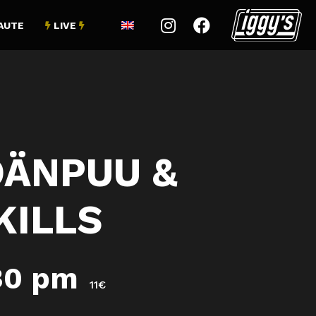


AUTE
LIVE


DÄNPUU &
KILLS
30 pm
11€