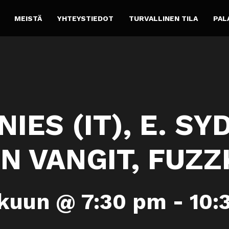
MEISTÄ
YHTEYSTIEDOT
TURVALLINEN TILA
PAL
IES (IT), E. SY
N VANGIT, FUZZ
äkuun @ 7:30 pm
-
10: