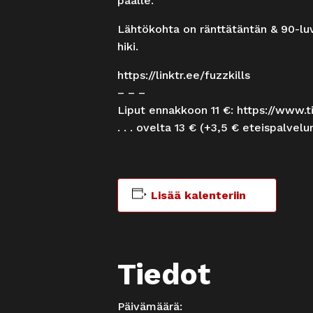
päälle.
Lähtökohta on ränttätäntän & 90-luvu
hiki.
https://linktr.ee/fuzzkills
– – –
Liput ennakkoon 11 €:
https://www.t
. . . ovelta 13 € (+3,5 € eteispalvel
Lisää kalenteriin
Tiedot
Päivämäärä: