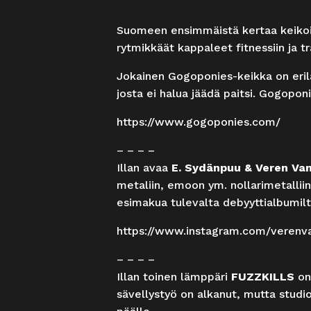
Suomeen ensimmäistä kertaa keiko
rytmikkäät kappaleet fitnessiin ja t
Jokainen Gogoponies-keikka on eril
josta ei halua jäädä paitsi. Gogoponi
https://www.gogoponies.com/
– – – –
Illan avaa
E. Sydänpuu & Veren Van
metaliin, emoon ym. nollarimetalliin
esimakua tulevalta debyyttialbumilt
https://www.instagram.com/verenva
– – – –
Illan toinen lämppäri
FUZZKILLS
on 
sävellystyö on alkanut, mutta studio