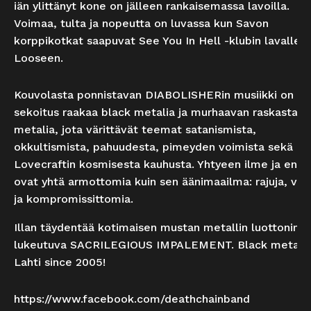
iän ylittänyt kone on jälleen rankaisemassa lavoilla.
Voimaa, tulta ja nopeutta on luvassa kun Savon
korppikotkat saapuvat See You In Hell -klubin lavalle 
Looseen.
Kouvolasta ponnistavan DIABOLISHERin musiikki on
sekoitus raakaa black metalia ja murhaavan raskasta d
metalia, jota värittävät teemat satanismista,
okkultismista, pahuudesta, pimeyden voimista sekä H.P
Lovecraftin kosmisesta kauhusta. Yhtyeen ilme ja ener
ovat yhtä armottomia kuin sen äänimaailma: rajuja, viha
ja kompromissittomia.
Illan täydentää kotimaisen mustan metallin luottonimii
lukeutuva SACRILEGIOUS IMPALEMENT. Black metal 
Lahti since 2005!
https://www.facebook.com/deathchainband