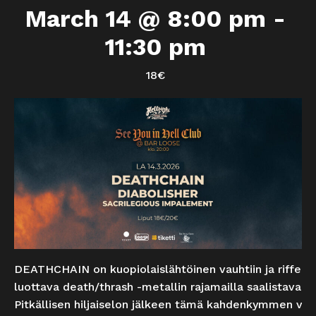
March 14 @ 8:00 pm
-
11:30 pm
18€
DEATHCHAIN on kuopiolaislähtöinen vauhtiin ja riffeihi
luottava death/thrash -metallin rajamailla saalistava yh
Pitkällisen hiljaiselon jälkeen tämä kahdenkymmen vu