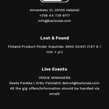
Annankatu 21, 00100 Helsinki
+358 44 739 8117
info@barloose.com
Lost & Found
Finland Product Finder Inquiries: 0600 04401 (1.67 € /
min + yr.)
Live Events
VENUE MANAGERS
Reeta Pankka | Arttu Patolahti demot@barloose.com
All the gig offers/information should be handled via
email!