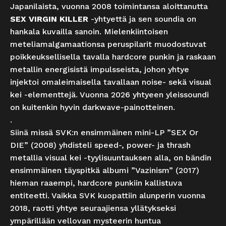
Japanilaista, vuonna 2008 toimintansa aloittanutta
SEX VIRGIN KILLER
-yhtyettä ja sen soundia on
hankala kuvailla sanoin. Mielenkiintoisen
meteliamalgamaationsa peruspilarit muodostuvat
poikkeuksellisella tavalla hardcore punkin ja raskaan
metallin energisistä impulsseista, johon yhtye
injektoi omaleimaisella tavallaan noise- sekä visual
kei -elementtejä. Vuonna 2026 yhtyeen yleissoundi
on kuitenkin hyvin darkwave-painotteinen.
.
Siinä missä SVK:n ensimmäinen mini-LP ”SEX Or
DIE” (2008) yhdisteli speed-, power- ja thrash
metallia visual kei -tyylisuuntauksen alla, on bändin
ensimmäinen täyspitkä albumi ”Vazinism” (2017)
hieman raaempi, hardcore punkiin kallistuva
entiteetti. Vaikka SVK kuopattiin alunperin vuonna
2018, raotti yhtye seuraajiensa yllätykseksi
ympärillään vellovan mysteerin huntua