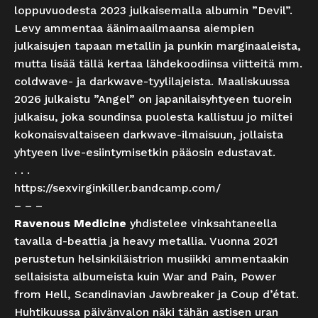
loppuvuodesta 2023 julkaisemalla albumin ”Devil”.
Levy ammentaa äänimaailmaansa aiempien
julkaisujen tapaan metallin ja punkin marginaaleista,
mutta lisää tällä kertaa lähdekoodiinsa viitteitä mm.
coldwave- ja darkwave-tyylilajeista. Maaliskuussa
2026 julkaistu ”Angel” on japanilaisyhtyeen tuorein
julkaisu, joka soundinsa puolesta kallistuu jo miltei
kokonaisvaltaiseen darkwave-ilmaisuun, jollaista
yhtyeen live-esiintymisetkin pääosin edustavat.
. . .
https://sexvirginkiller.bandcamp.com/
– – –
Ravenous Medicine
yhdistelee vinksahtaneella
tavalla d-beattia ja heavy metallia. Vuonna 2021
perustetun helsinkiläistrion musiikki ammentaakin
sellaisista albumeista kuin War and Pain, Power
from Hell, Scandinavian Jawbreaker ja Coup d’état.
Huhtikuussa päivänvalon näki tähän astisen uran