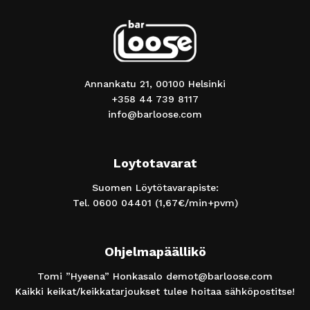
Annankatu 21, 00100 Helsinki
+358 44 739 8117
info@barloose.com
Loytotavarat
Suomen Löytötavarapiste:
Tel.
0600 04401
(1,67€/min+pvm)
Ohjelmapäällikö
Tomi ”Hyeena” Honkasalo
demot@barloose.com
Kaikki keikat/keikkatarjoukset tulee hoitaa sähköpostitse!