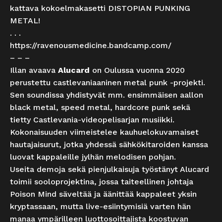
kattava kokoelmakasetti DISTOPIAN PUNKING
METAL!
. . .
https://ravenousmedicine.bandcamp.com/
– – –
Illan avaava
Alucard
on Oulussa vuonna 2020
perustettu castlevaniaaninen metal punk -projekti.
Sen soundissa yhdistyvät mm. ensimmäisen aallon
black metal, speed metal, hardcore punk sekä
tietty Castlevania-videopelisarjan musiikki.
Kokonaisuuden viimeistelee kauhuelokuvamaiset
hautajaisurut, jotka yhdessä sähkökitaroiden kanssa
luovat kappaleille jylhän melodisen pohjan.
Useita demoja sekä pienjulkaisuja työstänyt Alucard
toimii sooloprojektina, jossa taiteellinen johtaja
Poison Mind säveltää ja äänittää kappaleet yksin
kryptassaan, mutta live-esiintymisiä varten hän
manaa ympärilleen luottosoittajista koostuvan