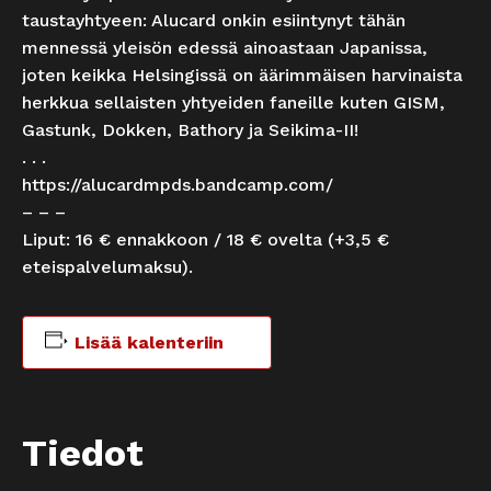
taustayhtyeen: Alucard onkin esiintynyt tähän
mennessä yleisön edessä ainoastaan Japanissa,
joten keikka Helsingissä on äärimmäisen harvinaista
herkkua sellaisten yhtyeiden faneille kuten GISM,
Gastunk, Dokken, Bathory ja Seikima-II!
. . .
https://alucardmpds.bandcamp.com/
– – –
Liput: 16 € ennakkoon / 18 € ovelta (+3,5 €
eteispalvelumaksu).
Lisää kalenteriin
Tiedot