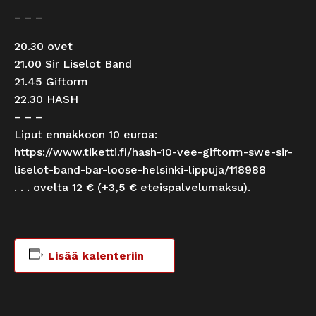
– – –
20.30 ovet
21.00 Sir Liselot Band
21.45 Giftorm
22.30 HASH
– – –
Liput ennakkoon 10 euroa:
https://www.tiketti.fi/hash-10-vee-giftorm-swe-sir-
liselot-band-bar-loose-helsinki-lippuja/118988
. . . ovelta 12 € (+3,5 € eteispalvelumaksu).
Lisää kalenteriin