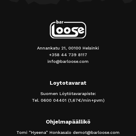
Annankatu 21, 00100 Helsinki
+358 44 739 8117
info@barloose.com
Loytotavarat
Suomen Löytötavarapiste:
Tel.
0600 04401
(1,67€/min+pvm)
Ohjelmapäällikö
Tomi ”Hyeena” Honkasalo
demot@barloose.com