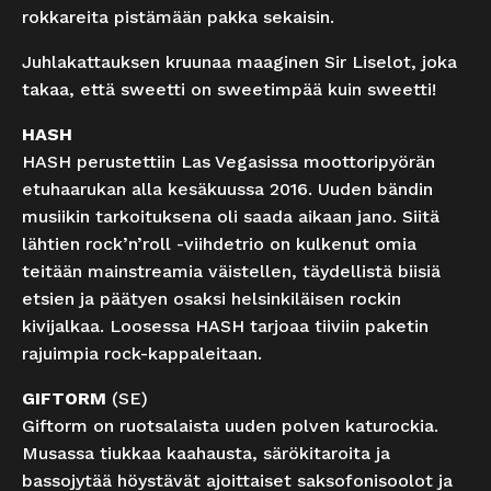
rokkareita pistämään pakka sekaisin.
Juhlakattauksen kruunaa maaginen Sir Liselot, joka
takaa, että sweetti on sweetimpää kuin sweetti!
HASH
HASH perustettiin Las Vegasissa moottoripyörän
etuhaarukan alla kesäkuussa 2016. Uuden bändin
musiikin tarkoituksena oli saada aikaan jano. Siitä
lähtien rock’n’roll -viihdetrio on kulkenut omia
teitään mainstreamia väistellen, täydellistä biisiä
etsien ja päätyen osaksi helsinkiläisen rockin
kivijalkaa. Loosessa HASH tarjoaa tiiviin paketin
rajuimpia rock-kappaleitaan.
GIFTORM
(SE)
Giftorm on ruotsalaista uuden polven katurockia.
Musassa tiukkaa kaahausta, särökitaroita ja
bassojytää höystävät ajoittaiset saksofonisoolot ja