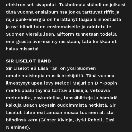
elektroniset sivupolut. Tukholmalaisbändi on julkaisi
tänä vuonna ensialbuminsa jonka tarttuvat riffit ja
raju punk-energia on herättänyt laajaa kiinnostusta
ja nyt bändi tulee ensimmäiselle ja odotetulle
Suomen vierailulleen. Giftorm tunnetaan todella
energisistä live-esiintymisistään, tätä keikkaa et
halua missata!
SIR LISELOT BAND
Sir Liselot eli Liisa Tani on yksi Suomen
omaleimaisimpia musiikintekijöitä. Tänä vuonna
ilmestynyt upea levy Melodi Majuri on DIY-popin
merkkipaalu täynnä tarttuvia biisejä, vetoavia
melodioita, psykedeliaa, tanssibiittejä ja hämäriä
kaikuja Beach Boyssin oudoimmista hetkistä. Sir
Liselot tulee esittämään musaa tuoreen all star
bändinsä kera (Günter Kivioja, Jyrki Rehell, Essi
Nieminen).