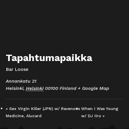
Tapahtumapaikka
Bar Loose
Annankatu 21
Helsinki
,
Helsinki
00100
Finland
+ Google Map
«
Sex Virgin Killer (JPN) w/ Ravenous
When I Was Young
Medicine, Alucard
w/ DJ Iiro
»