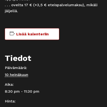
. . . ovelta 17 € (+3,5 € eteispalvelumaksu), mikäli
jäljellä.
Lisää kalenteriin
Tiedot
Päivämäärä:
10 heinäkuun
Aika:
8:30 pm - 11:30 pm
Hinta: