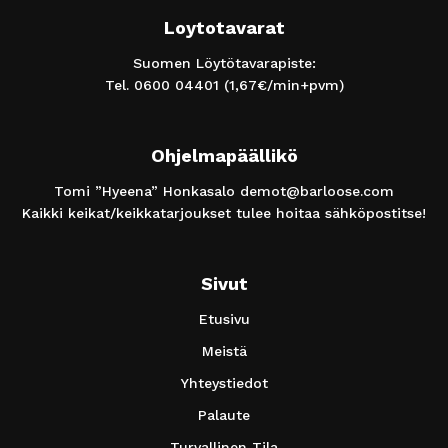
Loytotavarat
Suomen Löytötavarapiste:
Tel.
0600 04401
(1,67€/min+pvm)
Ohjelmapäällikö
Tomi ”Hyeena” Honkasalo
demot@barloose.com
Kaikki keikat/keikkatarjoukset tulee hoitaa sähköpostitse!
Sivut
Etusivu
Meistä
Yhteystiedot
Palaute
Turvallinen Tila