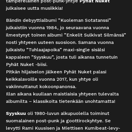
tamperelainen post-punk-yhtye
Pyhät Nuket
julkaisee uutta musiikkia!
Bändin debyyttialbumi ”Kuoleman Sotatanssi”
julkaistiin vuonna 1984, jo seuraavana vuonna
ilmestynyt toinen albumi ”Enkelit Sulkivat Silmänsä”
nosti yhtyeen uuteen suosioon. Samana vuonna
julkaistu ”Tuhlaajapoika” maxi-single sisälsi
kappaleen ”Syyskuu”, josta tuli aikansa tunnetuin
Pyhät Nuket -biisi.
Pitkän hiljaiselon jälkeen Pyhät Nuket palasi
keikkalavoille vuonna 2017, kun yhtye oli
vakiinnuttanut kokoonpanonsa.
Illan aikana kuullaan maistiaisia yhtyeen tulevalta
albumilta – klassikoita tietenkään unohtamatta!
Syyskuu
oli 1980-luvun alkupuolella toiminut
suomalainen post-punk ja goottirockyhtye. Se
levytti Rami Kuusisen ja Miettisen Kumibeat-levy-