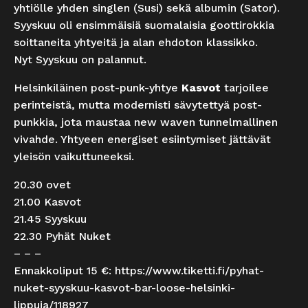
yhtiölle yhden singlen (Susi) sekä albumin (Sator).
Syyskuu oli ensimmäisiä suomalaisia goottirokkia
soittaneita yhtyeitä ja alan ehdoton klassikko.
Nyt Syyskuu on palannut.
Helsinkiläinen post-punk-yhtye
Kasvot
tarjoilee
perinteistä, mutta modernisti sävytettyä post-
punkkia, jota maustaa new waven tunnelmallinen
vivahde. Yhtyeen energiset esiintymiset jättävät
yleisön vaikuttuneeksi.
20.30 ovet
21.00 Kasvot
21.45 Syyskuu
22.30 Pyhät Nuket
– – –
Ennakkoliput 15 €:
https://www.tiketti.fi/pyhat-
nuket-syyskuu-kasvot-bar-loose-helsinki-
lippuja/118927