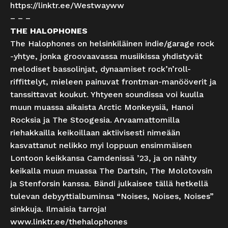
https://linktr.ee/Westwayww
– – –
THE HALOPHONES
The Halophones on helsinkiläinen indie/garage rock
-yhtye, jonka groovaavassa musiikissa yhdistyvät
melodiset bassolinjat, dynaamiset rock’n’roll-
riffittelyt, mieleen painuvat frontman-manööverit ja
tanssittavat koukut. Yhtyeen soundissa voi kuulla
muun muassa aikaista Arctic Monkeysiä, Hanoi
Rocksia ja The Stoogesia. Arvaamattomilla
riehakkailla keikoillaan aktiivisesti nimeään
kasvattanut nelikko myi loppuun ensimmäisen
Lontoon keikkansa Camdenissä ’23, ja on nähty
keikalla muun muassa The Dartsin, The Molotovsin
ja Stenforsin kanssa. Bändi julkaisee tällä hetkellä
tulevan debyyttialbuminsa “Noises, Noises, Noises”
sinkkuja. Ilmaisia tarroja!
www.linktr.ee/thehalophones