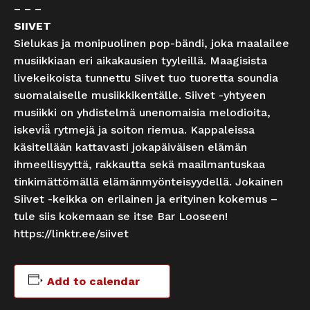
– – –
SIIVET
Sielukas ja monipuolinen pop-bändi, joka maalailee
musiikkiaan eri aikakausien tyyleillä. Maagisista
livekeikoista tunnettu Siivet tuo tuoretta soundia
suomalaiselle musiikkikentälle. Siivet -yhtyeen
musiikki on yhdistelmä unenomaisia melodioita,
iskeviä̈ rytmejä ja soiton riemua. Kappaleissa
käsitellään kattavasti jokapäiväisen elämän
ihmeellisyyttä, rakkautta sekä maailmantuskaa
tinkimättömällä elämänmyönteisyydellä. Jokainen
Siivet -keikka on erilainen ja erityinen kokemus –
tule siis kokemaan se itse Bar Looseen!
https://linktr.ee/siivet
Add to calendar