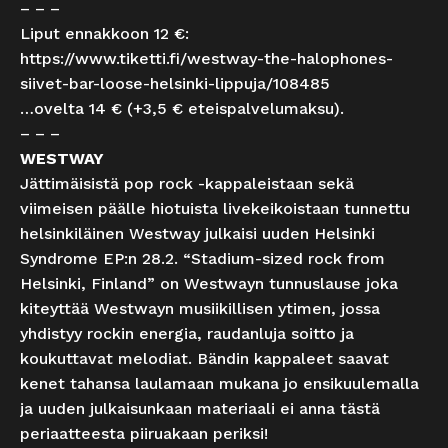
– – –
Liput ennakkoon 12 €:
https://www.tiketti.fi/westway-the-halophones-
siivet-bar-loose-helsinki-lippuja/108485
…ovelta 14 € (+3,5 € eteispalvelumaksu).
– – –
WESTWAY
Jättimäisistä pop rock -kappaleistaan sekä
viimeisen päälle hiotuista livekeikoistaan tunnettu
helsinkiläinen Westway julkaisi uuden Helsinki
Syndrome EP:n 28.2. “Stadium-sized rock from
Helsinki, Finland” on Westwayn tunnuslause joka
kiteyttää Westwayn musiikillisen ytimen, jossa
yhdistyy rockin energia, raudanluja soitto ja
koukuttavat melodiat. Bändin kappaleet saavat
kenet tahansa laulamaan mukana jo ensikuulemalla
ja uuden julkaisunkaan materiaali ei anna tästä
periaatteesta piiruakaan periksi!