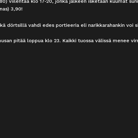
,80) viilentää klo 17-20, jonka jälkeen isketään kuumat sunn
nas) 3,90!
ä dörtsillä vahdi edes portieeria eli narikkarahankin voi si
musan pitää loppua klo 23. Kaikki tuossa välissä menee vi