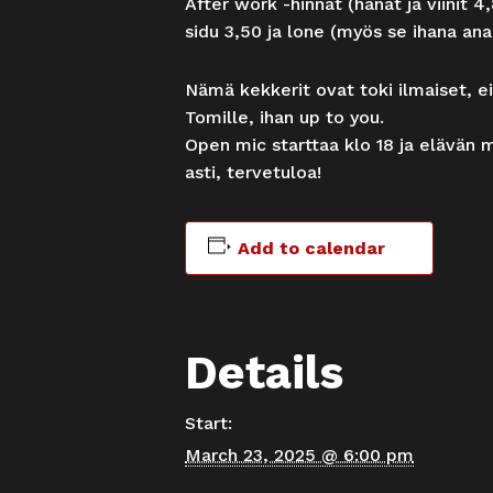
After work -hinnat (hanat ja viinit 4
sidu 3,50 ja lone (myös se ihana ana
Nämä kekkerit ovat toki ilmaiset, eik
Tomille, ihan up to you.
Open mic starttaa klo 18 ja elävän 
asti, tervetuloa!
Add to calendar
Details
Start:
March 23, 2025 @ 6:00 pm