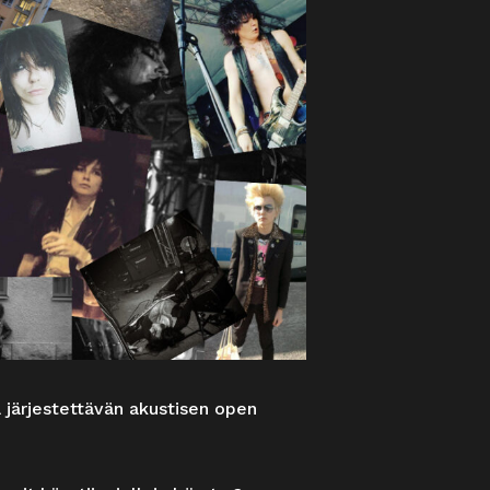
a järjestettävän akustisen open