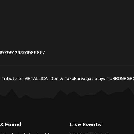
/1979912939198586/
 A Tribute to METALLICA, Don & Takakarvaajat plays TURBONEGR
 & Found
Live Events