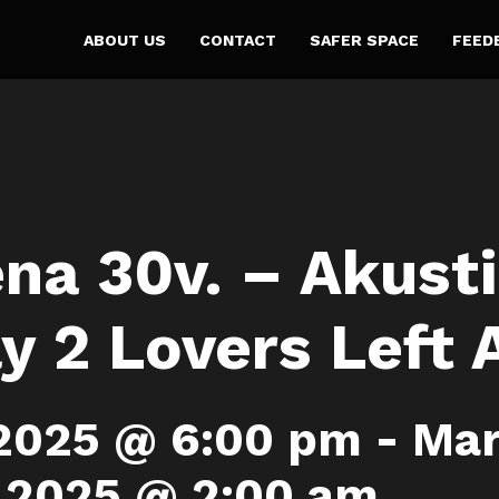
ABOUT US
CONTACT
SAFER SPACE
FEED
na 30v. – Akust
y 2 Lovers Left 
 2025 @ 6:00 pm
-
Mar
2025 @ 2:00 am