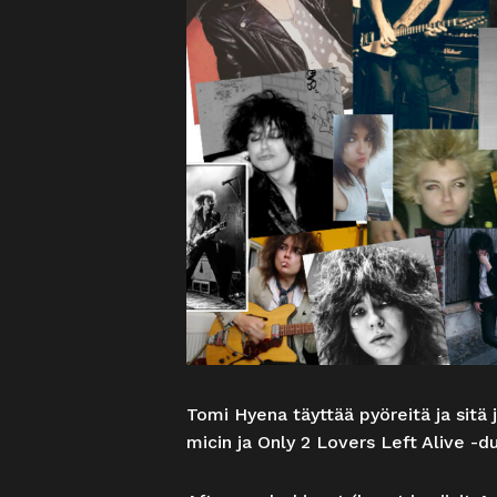
Tomi Hyena täyttää pyöreitä ja sitä 
micin ja Only 2 Lovers Left Alive -du