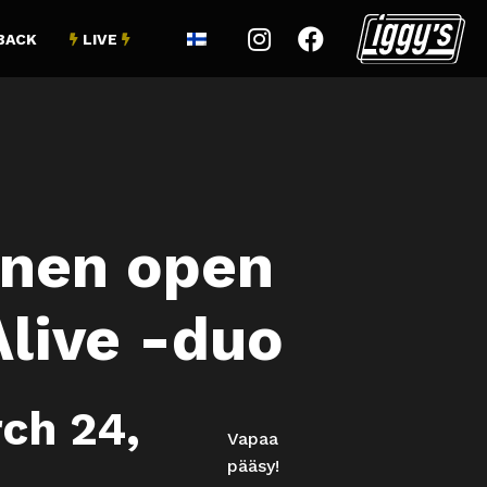


BACK
LIVE


inen open
Alive -duo
ch 24,
Vapaa
pääsy!