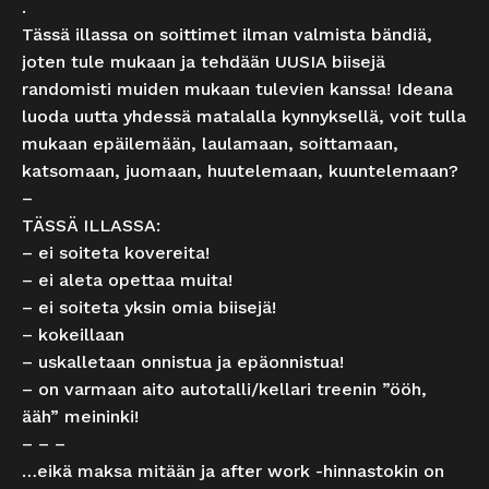
.
Tässä illassa on soittimet ilman valmista bändiä,
joten tule mukaan ja tehdään UUSIA biisejä
randomisti muiden mukaan tulevien kanssa! Ideana
luoda uutta yhdessä matalalla kynnyksellä, voit tulla
mukaan epäilemään, laulamaan, soittamaan,
katsomaan, juomaan, huutelemaan, kuuntelemaan?
–
TÄSSÄ ILLASSA:
– ei soiteta kovereita!
– ei aleta opettaa muita!
– ei soiteta yksin omia biisejä!
– kokeillaan
– uskalletaan onnistua ja epäonnistua!
– on varmaan aito autotalli/kellari treenin ”ööh,
ääh” meininki!
– – –
…eikä maksa mitään ja after work -hinnastokin on