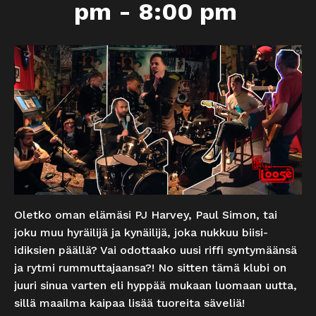
pm
-
8:00 pm
Oletko oman elämäsi PJ Harvey, Paul Simon, tai
joku muu hyräilijä ja kynäilijä, joka nukkuu biisi-
idiksien päällä? Vai odottaako uusi riffi syntymäänsä
ja rytmi rummuttajaansa?! No sitten tämä klubi on
juuri sinua varten eli hyppää mukaan luomaan uutta,
sillä maailma kaipaa lisää tuoreita säveliä!