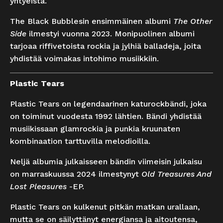
yhtyeistä.
The Black Bubblesin ensimmäinen albumi
The Other
Side
ilmestyi vuonna 2023. Monipuolinen albumi
tarjoaa riffivetoista rockia ja jylhiä balladeja, joita
yhdistää voimakas intohimo musiikkiin.
Plastic Tears
Plastic Tears on legendaarinen katurockbändi, joka
on toiminut vuodesta 1992 lähtien. Bändi yhdistää
musiikissaan glamrockia ja punkia kruunaten
kombinaation tarttuvilla melodioilla.
Neljä albumia julkaisseen bändin viimeisin julkaisu
on marraskuussa 2024 ilmestynyt
Old Treasures And
Lost Pleasures
-EP.
Plastic Tears on kulkenut pitkän matkan urallaan,
mutta se on säilyttänyt energiansa ja aitoutensa,