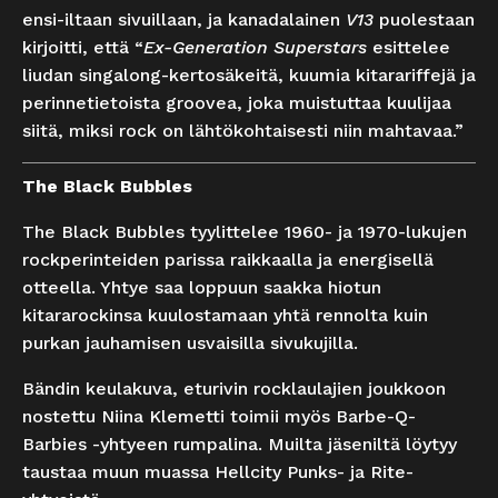
ensi-iltaan sivuillaan, ja kanadalainen
V13
puolestaan
kirjoitti, että “
Ex-Generation Superstars
esittelee
liudan singalong-kertosäkeitä, kuumia kitarariffejä ja
perinnetietoista groovea, joka muistuttaa kuulijaa
siitä, miksi rock on lähtökohtaisesti niin mahtavaa.”
The Black Bubbles
The Black Bubbles tyylittelee 1960- ja 1970-lukujen
rockperinteiden parissa raikkaalla ja energisellä
otteella. Yhtye saa loppuun saakka hiotun
kitararockinsa kuulostamaan yhtä rennolta kuin
purkan jauhamisen usvaisilla sivukujilla.
Bändin keulakuva, eturivin rocklaulajien joukkoon
nostettu Niina Klemetti toimii myös Barbe-Q-
Barbies -yhtyeen rumpalina. Muilta jäseniltä löytyy
taustaa muun muassa Hellcity Punks- ja Rite-