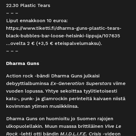
22.30 Plastic Tears
– – –
Liput ennakkoon 10 euroa:
https://www.tiketti.fi/dharma-guns-plastic-tears-
black-bubbles-bar-loose-helsinki-lippuja/107635
…ovelta 2 € (+3,5 € eteispalvelumaksu).
– – –
Dharma Guns
Action rock -bändi Dharma Guns julkaisi
debyyttialbuminsa
Ex-Generation Superstars
viime
vuoden lopussa. Yhtye sekoittaa tyylitietoisesti
katu-, punk- ja glamrockin perinteitä kaivaen niistä
kovimman ytimen musiikkiinsa.
Dharma Guns on huomioitu jo Suomen rajojen
ulkopuolellakin. Muun muassa brittiläinen
Vive Le
Rock
-lehti otti bändin
M.I.D.L.I.F.E. Crisis
-videon