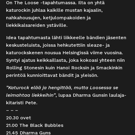
On The Loose -tapahtumassa. Ilta on yhtä
katurockin juhlaa kaikille mustan kajaalin,
nahkahousujen, ketjulompakoiden ja
liekkikalsareiden ystäville.
Idea tapahtumasta lähti liikkeelle bändien jäsenten
keskusteluista, joissa hehkutettiin sleaze- ja
katurockskenen nousua Helsingissä viime vuosina.
Syntyi ajatus keikkaillasta, joka kokoasi yhteen niin
Rolling Stonesin kuin Hanoi Rocksin ja Smackinkin
perintöä kunnioittavat bändit ja yleisön.
”Katurock elää ja hengittää, mutta Loosessa se
leimahtaa liekkeihin”
, lupaa Dharma Gunsin laulaja-
kitaristi Pete.
– – –
20.30 ovet
21.00 The Black Bubbles
21.45 Dharma Guns