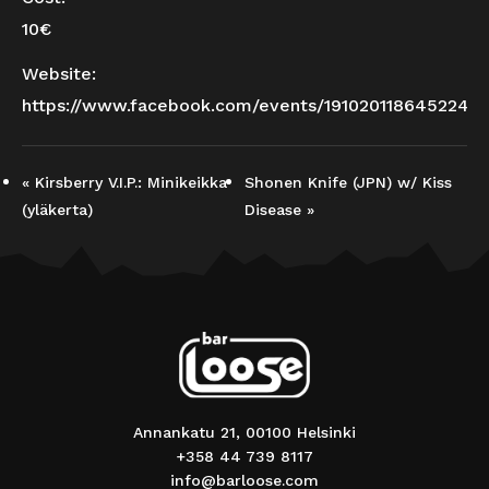
10€
Website:
https://www.facebook.com/events/1910201186452245
«
Kirsberry V.I.P.: Minikeikka
Shonen Knife (JPN) w/ Kiss
(yläkerta)
Disease
»
Annankatu 21, 00100 Helsinki
+358 44 739 8117
info@barloose.com