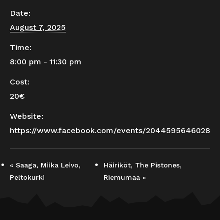
Date:
August 7, 2025
Time:
8:00 pm - 11:30 pm
Cost:
20€
Website:
https://www.facebook.com/events/204459564602833
«
Saaga, Miika Leivo,
Häiriköt, The Pistones,
Peltokurki
Riemumaa
»