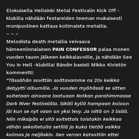
Elokuisella Hellsinki Metal Festivalin Kick Off -
klubilla nähdään festareiden teeman mukaisesti
monipuolinen kattaus kotimaista metallia.
– – –
Melodista death metallia veivaava
hämeenlinnalainen
PAIN CONFESSOR
palaa monen
vuoden tauon jälkeen keikkalavoille, ja nähdään See
You In Hell -klubilla! Bändin basisti Mikko Kivistön
kommentti:
“Tässähän sovittiin soittavamme ns 20v keikka
debyytti albumille. Ja vuoden myöhässä se sitten
soitetaan ainoana laatuaan Kotkan parahimmassa
Dark River festivalilla. Sikäli kyllä hampaan koloon
jäi kun se nyt vaan on yksi levy. Ja niitä on 3 lisää.
Niin miksipäs ei sitä soitettais toistakin keikkaa
vähän sekoitetulla setillä ja kuka tietää vaikka
kolmas ja neljäskin. Sen verran katsottiin ettei