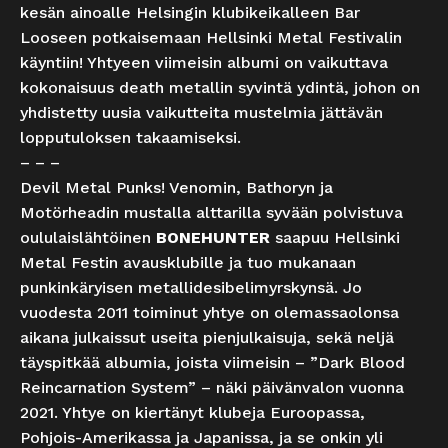
kesän ainoalle Helsingin klubikeikalleen Bar
Looseen potkaisemaan Hellsinki Metal Festivalin
käyntiin! Yhtyeen viimeisin albumi on vaikuttava
kokonaisuus death metallin syvintä ydintä, johon on
yhdistetty uusia vaikutteita mustelmia jättävän
lopputuloksen takaamiseksi.
– – –
Devil Metal Punks! Venomin, Bathoryn ja
Motörheadin mustalla alttarilla syvään polvistuva
oululaislähtöinen
BONEHUNTER
saapuu Hellsinki
Metal Festin avausklubille ja tuo mukanaan
punkinkäryisen metallidesibelimyrskynsä. Jo
vuodesta 2011 toiminut yhtye on olemassaolonsa
aikana julkaissut useita pienjulkaisuja, sekä neljä
täyspitkää albumia, joista viimeisin – ”Dark Blood
Reincarnation System” – näki päivänvalon vuonna
2021. Yhtye on kiertänyt klubeja Euroopassa,
Pohjois-Amerikassa ja Japanissa, ja se onkin yli