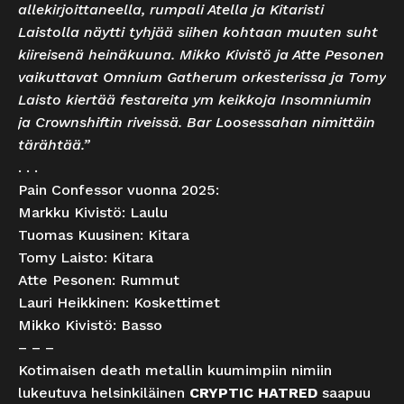
allekirjoittaneella, rumpali Atella ja Kitaristi
Laistolla näytti tyhjää siihen kohtaan muuten suht
kiireisenä heinäkuuna. Mikko Kivistö ja Atte Pesonen
vaikuttavat Omnium Gatherum orkesterissa ja Tomy
Laisto kiertää festareita ym keikkoja Insomniumin
ja Crownshiftin riveissä. Bar Loosessahan nimittäin
tärähtää.”
. . .
Pain Confessor vuonna 2025:
Markku Kivistö: Laulu
Tuomas Kuusinen: Kitara
Tomy Laisto: Kitara
Atte Pesonen: Rummut
Lauri Heikkinen: Koskettimet
Mikko Kivistö: Basso
– – –
Kotimaisen death metallin kuumimpiin nimiin
lukeutuva helsinkiläinen
CRYPTIC HATRED
saapuu