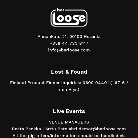
Annankatu 21, 00100 Helsinki
+358 44 739 8117
info@barloose.com
Lost & Found
Finland Product Finder Inquiries: 0600 04401 (1.67 € /
min + yr.)
Live Events
VENUE MANAGERS
Reeta Pankka | Arttu Patolahti demot@barloose.com
All the gig offers/information should be handled via