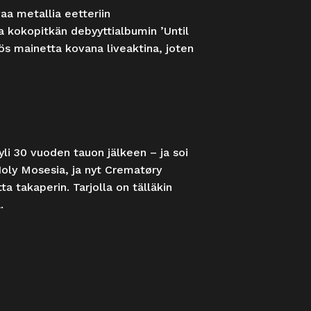
aa metallia eetteriin
sa kokopitkän debyyttialbumin ’Until
yös mainetta kovana liveaktina, joten
li 30 vuoden tauon jälkeen – ja soi
oly Mosesia, ja nyt Crematøry
a takaperin. Tarjolla on tälläkin
.