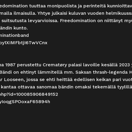
domination tuuttaa monipuolista ja perinteitä kunnioittav
malla ilmaisulla. Yhtye julkaisi kuluvan vuoden helmikuus
 suitsutusta levyarvioissa. Freedomination on niittänyt m
bändin kunto.
minationband
hApy1XIMFbtjI6TwVCnx
 1987 perustettu Crematøry palasi lavoille kesällä 2023 y
Bändi on ehtinyt lämmitellä mm. Saksan thrash-legenda H
 Looseen, jossa se ehti heittää edellisen keikan pari vuott
ä kantaa ottavaa sanomaa bändin omaksi tekemällä tyylillä
.php?id=100085906849152
g87yIoqgSPOoxaF65894h