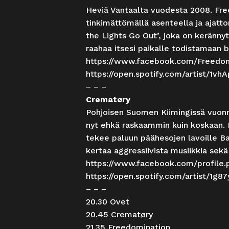
Heviä Vantaalta vuodesta 2008. Free
tinkimättömällä asenteella ja ajatto
the Lights Go Out’, joka on kerännyt
raahaa itsesi paikalle todistamaan 
https://www.facebook.com/Freedo
https://open.spotify.com/artist/1v
– – –
Crematøry
Pohjoisen Suomen Kiimingissä vuonna
nyt ehkä raskaammin kuin koskaan. 
tekee paluun päähesojen lavoille Bar
kertaa aggressiivista musiikkia sek
https://www.facebook.com/profile
https://open.spotify.com/artist/1
– – –
20.30 Ovet
20.45 Crematøry
21.35 Freedomination