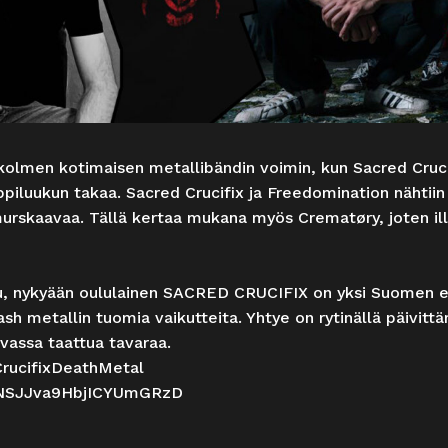
kolmen kotimaisen metallibändin voimin, kun Sacred Cruc
ppiluukun takaa. Sacred Crucifix ja Freedomination nähtiin 
murskaavaa. Tällä kertaa mukana myös Crematøry, joten ill
, nykyään oululainen SACRED CRUCIFIX on yksi Suomen e
ash metallin tuomia vaikutteita. Yhtye on rytinällä päivitt
vassa taattua tavaraa.
rucifixDeathMetal
4ZFNSJJva9HbjICYUmGRzD