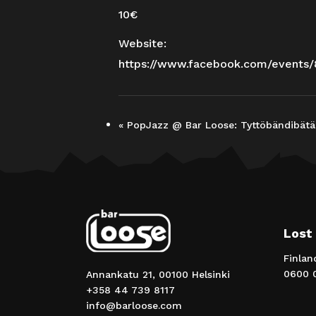
10€
Website:
https://www.facebook.com/events
«
PopJazz @ Bar Loose: Tyttöbändibätän
Lost
Finlan
0600 0
Annankatu 21, 00100 Helsinki
+358 44 739 8117
info@barloose.com