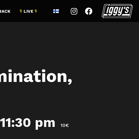


BACK
LIVE


mination,
11:30 pm
10€