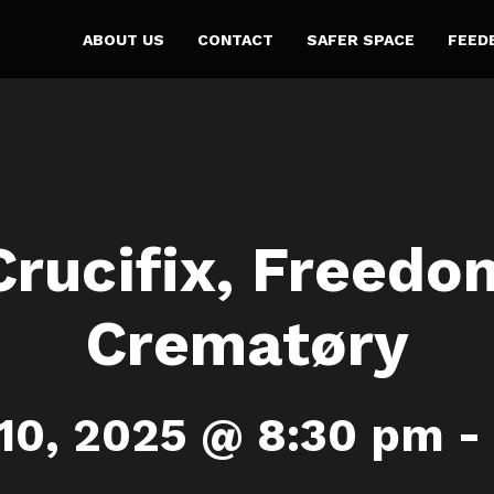
ABOUT US
CONTACT
SAFER SPACE
FEED
rucifix, Freedo
Crematøry
10, 2025 @ 8:30 pm
-