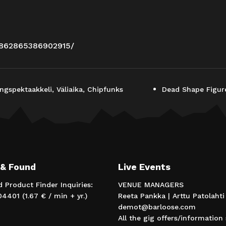
/862865386902915/
gspektaakkeli, Väliaika, Chipfunks
Dead Shape Figur
 & Found
Live Events
d Product Finder Inquiries:
VENUE MANAGERS
4401 (1.67 € / min + yr.)
Reeta Pankka | Arttu Patolahti
demot@barloose.com
All the gig offers/information