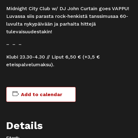
Midnight City Club w/ DJ John Curtain goes VAPPU!
Luvassa siis parasta rock-henkistä tanssimusaa 60-
luvulta nykypäivään ja parhaita hittejä
tulevaisuudestakin!
– – –
Klubi 23.30-4.30 // Liput 6,50 € (+3,5 €
eteispalvelumaksu).
Add to calendar
Details
Start: