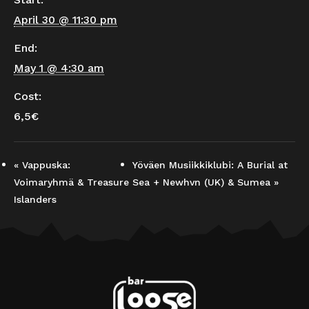
April 30 @ 11:30 pm
End:
May 1 @ 4:30 am
Cost:
6,5€
«
Vappuska:
Yöväen Musiikkiklubi: A Burial at
Voimaryhmä & Treasure
Sea + Newhvn (UK) & Sumea
»
Islanders