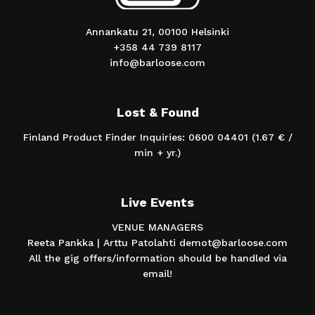
Annankatu 21, 00100 Helsinki
+358 44 739 8117
info@barloose.com
Lost & Found
Finland Product Finder Inquiries: 0600 04401 (1.67 € /
min + yr.)
Live Events
VENUE MANAGERS
Reeta Pankka | Arttu Patolahti demot@barloose.com
All the gig offers/information should be handled via
email!