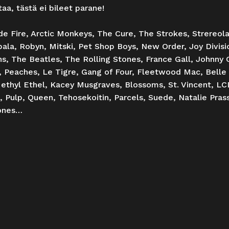
aa, tästä ei bileet parane!
e Fire, Arctic Monkeys, The Cure, The Strokes, Strereola
la, Robyn, Mitski, Pet Shop Boys, New Order, Joy Divisio
ns, The Beatles, The Rolling Stones, France Gall, Johnny
e, Peaches, Le Tigre, Gang of Four, Fleetwood Mac, Belle
thyl Ethel, Kacey Musgraves, Blossoms, St. Vincent, L
e, Pulp, Queen, Tehosekoitin, Parcels, Suede, Natalie Pra
tones…