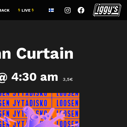


BACK
LIVE


n Curtain
 @ 4:30 am
3,5€