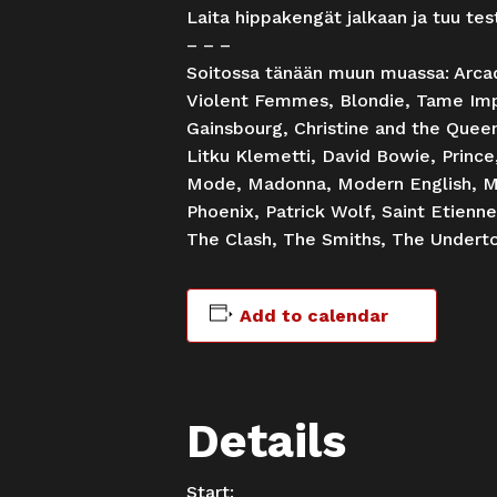
Laita hippakengät jalkaan ja tuu test
– – –
Soitossa tänään muun muassa: Arcad
Violent Femmes, Blondie, Tame Impa
Gainsbourg, Christine and the Quee
Litku Klemetti, David Bowie, Princ
Mode, Madonna, Modern English, Me
Phoenix, Patrick Wolf, Saint Etienn
The Clash, The Smiths, The Under
Add to calendar
Details
Start: