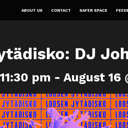
ABOUT US
CONTACT
SAFER SPACE
FEED
ytädisko: DJ Joh
 11:30 pm
-
August 16