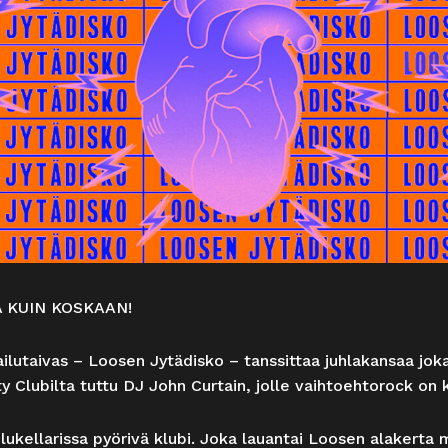
 KUIN KOSKAAN!
lutaivas – Loosen Jytädisko – tanssittaa juhlakansaa joka 
y Clubilta tuttu DJ John Curtain, jolle vaihtoehtorock on
ukellarissa pyörivä klubi. Joka lauantai Loosen alakerta m