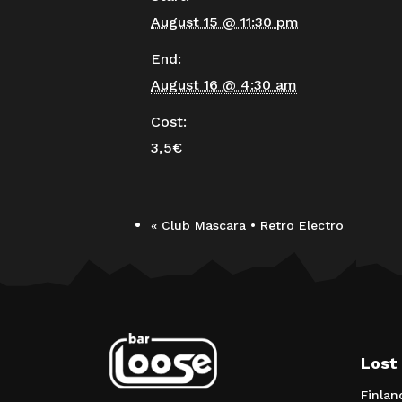
August 15 @ 11:30 pm
End:
August 16 @ 4:30 am
Cost:
3,5€
«
Club Mascara • Retro Electro
Lost
Finlan