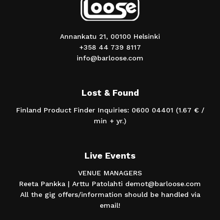
Annankatu 21, 00100 Helsinki
+358 44 739 8117
info@barloose.com
Lost & Found
Finland Product Finder Inquiries: 0600 04401 (1.67 € /
min + yr.)
Live Events
VENUE MANAGERS
Reeta Pankka | Arttu Patolahti demot@barloose.com
All the gig offers/information should be handled via
email!