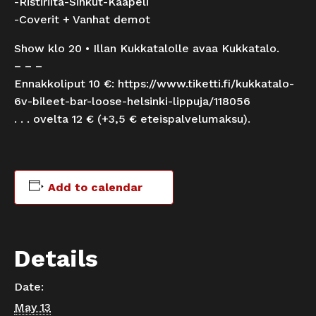
-Ristiriita-Sinkut-Kaapeli
-Coverit + Vanhat demot
Show klo 20 • Illan Kukkatalolle avaa Kukkatalo.
– – –
Ennakkoliput 10 €:
https://www.tiketti.fi/kukkatalo-
6v-bileet-bar-loose-helsinki-lippuja/118056
. . . ovelta 12 € (+3,5 € eteispalvelumaksu).
Add to calendar
Details
Date:
May 13