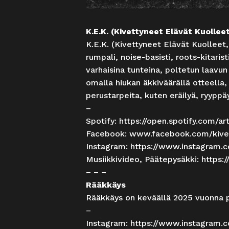
K.E.K. (Kivettyneet Elävät Kuollee
K.E.K. (Kivettyneet Elävät Kuolleet
rumpali, noise-basisti, roots-kitaris
varhaisina tunteina, poltetun laavun
omalla hiukan äkkiväärällä otteella,
perustarpeita, kuten eräilyä, ryyppäys
–
Spotify:
https://open.spotify.com/a
Facebook:
www.facebook.com/kivet
Instagram:
https://www.instagram.c
Musiikkivideo, Päätepysäkki:
https
– – –
Rääkkäys
Rääkkäys on keväällä 2025 vuonna p
–
Instagram:
https://www.instagram.