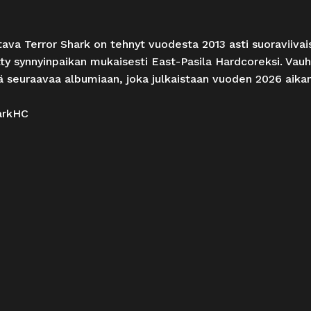
tava Terror Shark on tehnyt vuodesta 2013 asti suoraviivaista
ty synnyinpaikan mukaisesti East-Pasila Hardcoreksi. Vauhd
lä seuraavaa albumiaan, joka julkaistaan vuoden 2026 aika
arkHC