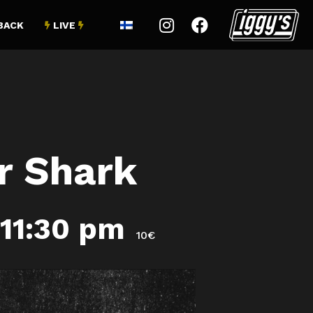


BACK
LIVE


r Shark
11:30 pm
10€