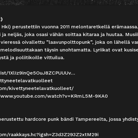
t)
, Hki) perustettiin vuonna 2011 melontaretkellä erämaass
ti ja neljäs, joka osasi vähän soittaa kitaraa ja huutaa. Mu
 vieressä oivallettu ”laavunpolttopunk”, joka on lähellä v
 melodisuuttakaan täysin unohtamatta. Lyriikat ovat kusise
tä ja poliitikoille vittuilua.
rtist/1XlIz9inQe5OuJ8ZCPUUUv
…
tyneetelavatkuolleet
om/kivettyneetelavatkuolleet/
://www.youtube.com/watch?v=KRmL5M-9KA0
erustettu hardcore punk bändi Tampereelta, jossa yhdist
com/raakkays.hc?igsh=Z3d3Z293Z2xtM29i