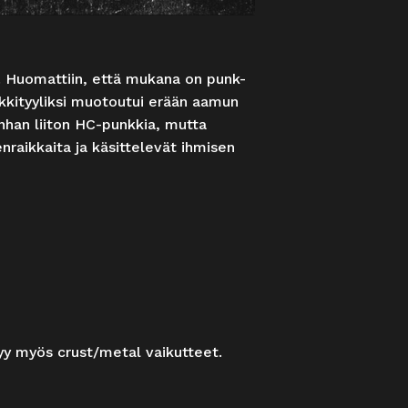
a. Huomattiin, että mukana on punk-
siikkityyliksi muotoutui erään aamun
anhan liiton HC-punkkia, mutta
nraikkaita ja käsittelevät ihmisen
yy myös crust/metal vaikutteet.