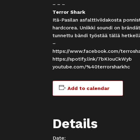
– – –
Terror Shark
Itä-Pasilan asfalttiviidakosta ponnis
hardcorea. Uniikki soundi on brändät
tunnettu bändi työstää tällä hetkel
–
https://www.facebook.com/terrosh
https://spotify.link/7bKIouCkWyb
youtube.com/%40terrorsharkhc
Add to calendar
Details
Date: