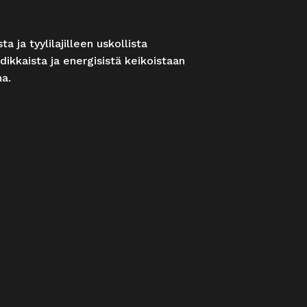
 ja tyylilajilleen uskollista
ikkaista ja energisistä keikoistaan
na.