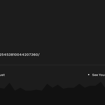
/25453810044207360/
ust
See You 