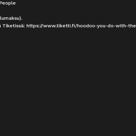
People
elumaksu).
 Tiketissä:
https://www.tiketti.fi/hoodoo-you-do-with-th