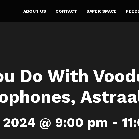
ABOUT US
CONTACT
SAFER SPACE
FEED
u Do With Vood
ophones, Astraa
, 2024 @ 9:00 pm
-
11