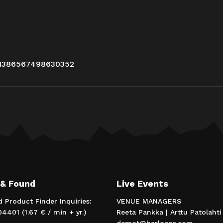
/1386567498630352
 & Found
Live Events
d Product Finder Inquiries:
VENUE MANAGERS
4401 (1.67 € / min + yr.)
Reeta Pankka | Arttu Patolahti