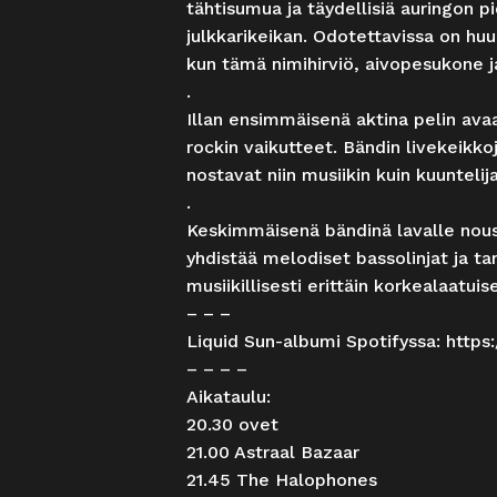
tähtisumua ja täydellisiä auringon
julkkarikeikan. Odotettavissa on huu
kun tämä nimihirviö, aivopesukone ja 
.
Illan ensimmäisenä aktina pelin ava
rockin vaikutteet. Bändin livekeikko
nostavat niin musiikin kuin kuuntelij
.
Keskimmäisenä bändinä lavalle nous
yhdistää melodiset bassolinjat ja tar
musiikillisesti erittäin korkealaatuis
– – –
Liquid Sun-albumi Spotifyssa:
https
– – – –
Aikataulu:
20.30 ovet
21.00 Astraal Bazaar
21.45 The Halophones