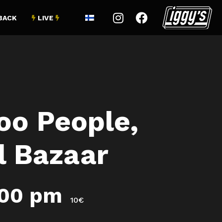


BACK
LIVE


oo People,
l Bazaar
:00 pm
10€