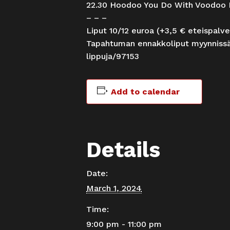
22.30 Hoodoo You Do With Voodoo 
– – –
Liput 10/12 euroa (+3,5 € eteispalv
Tapahtuman ennakkoliput myynnissä
lippuja/97153
Add to calendar
Details
Date:
March 1, 2024
Time:
9:00 pm - 11:00 pm