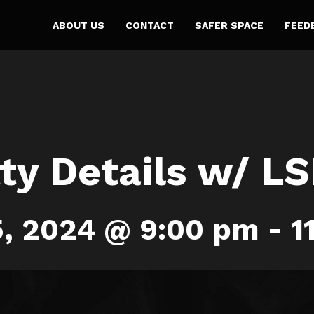
ABOUT US
CONTACT
SAFER SPACE
FEED
tty Details w/ L
5, 2024 @ 9:00 pm
-
1