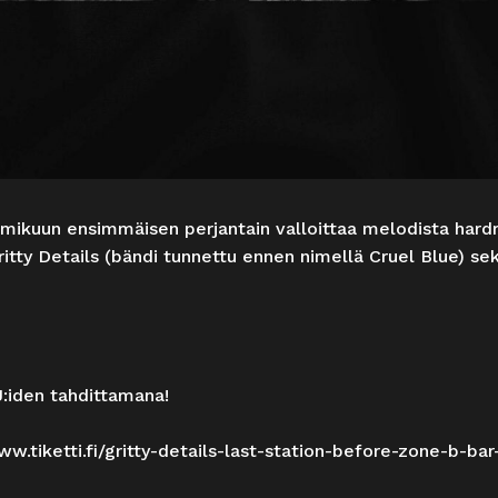
mmikuun ensimmäisen perjantain valloittaa melodista hard
itty Details (bändi tunnettu ennen nimellä Cruel Blue) se
J:iden tahdittamana!
ww.tiketti.fi/gritty-details-last-station-before-zone-b-ba