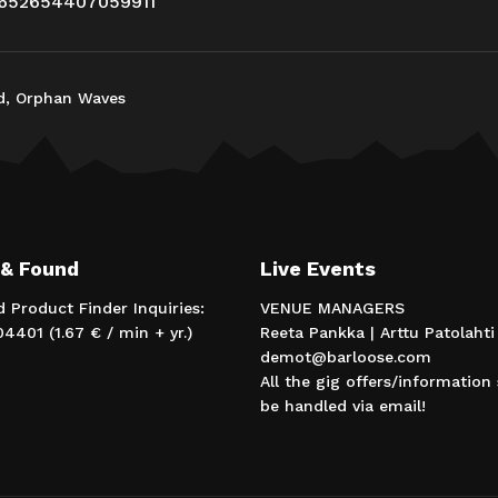
/652654407059911
d, Orphan Waves
 & Found
Live Events
d Product Finder Inquiries:
VENUE MANAGERS
4401 (1.67 € / min + yr.)
Reeta Pankka | Arttu Patolahti
demot@barloose.com
All the gig offers/information
be handled via email!