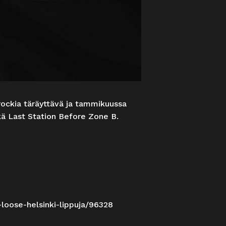
rockia täräyttävä ja tammikuussa
kä Last Station Before Zone B.
r-loose-helsinki-lippuja/96328