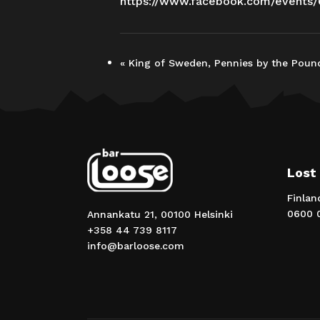
https://www.facebook.com/events
«
King of Sweden, Pennies by the Poun
Lost
Finlan
0600 0
Annankatu 21, 00100 Helsinki
+358 44 739 8117
info@barloose.com