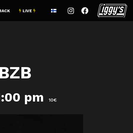


BACK
LIVE


SBZB
1:00 pm
10€