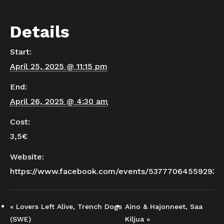
Details
Start:
April 25, 2025 @ 11:15 pm
End:
April 26, 2025 @ 4:30 am
Cost:
3,5€
Website:
https://www.facebook.com/events/537770645592937
«
Lovers Left Alive, Trench Dogs
Aino & Hajonneet, Saa
(SWE)
Kiljua
»