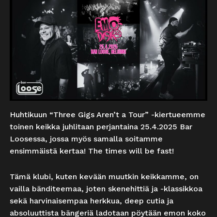
Huhtikuun “Three Gigs Aren’t a Tour” -kiertueemme
toinen keikka juhlitaan perjantaina 25.4.2025 Bar
Loosessa, jossa myös samalla soitamme
ensimmäistä kertaa! The times will be fast!
Tämä klubi, kuten kevään muutkin keikkamme, on
vailla bänditeemaa, joten skenehittiä ja -klassikkoa
sekä harvinaisempaa herkkua, deep cutia ja
absoluuttista bängeriä ladotaan pöytään emon koko