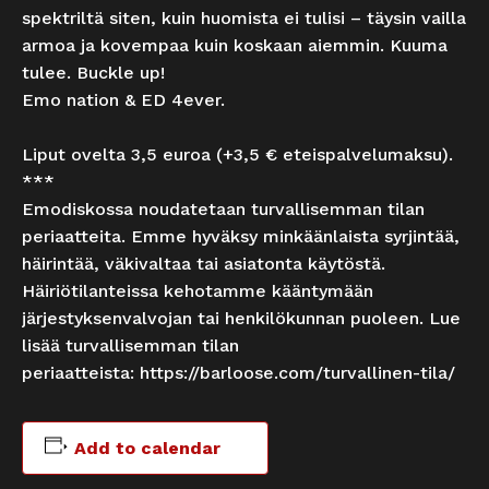
spektriltä siten, kuin huomista ei tulisi – täysin vailla
armoa ja kovempaa kuin koskaan aiemmin. Kuuma
tulee. Buckle up!
Emo nation & ED 4ever.
Liput ovelta 3,5 euroa (+3,5 € eteispalvelumaksu).
***
Emodiskossa noudatetaan turvallisemman tilan
periaatteita. Emme hyväksy minkäänlaista syrjintää,
häirintää, väkivaltaa tai asiatonta käytöstä.
Häiriötilanteissa kehotamme kääntymään
järjestyksenvalvojan tai henkilökunnan puoleen. Lue
lisää turvallisemman tilan
periaatteista:
https://barloose.com/turvallinen-tila/
Add to calendar