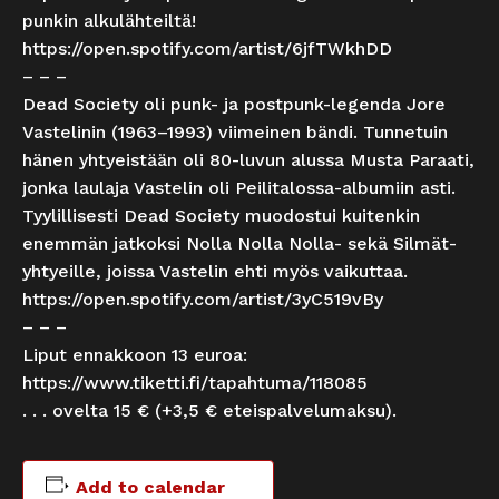
punkin alkulähteiltä!
https://open.spotify.com/artist/6jfTWkhDD
– – –
Dead Society oli punk- ja postpunk-legenda Jore
Vastelinin (1963–1993) viimeinen bändi. Tunnetuin
hänen yhtyeistään oli 80-luvun alussa Musta Paraati,
jonka laulaja Vastelin oli Peilitalossa-albumiin asti.
Tyylillisesti Dead Society muodostui kuitenkin
enemmän jatkoksi Nolla Nolla Nolla- sekä Silmät-
yhtyeille, joissa Vastelin ehti myös vaikuttaa.
https://open.spotify.com/artist/3yC519vBy
– – –
Liput ennakkoon 13 euroa:
https://www.tiketti.fi/tapahtuma/118085
. . . ovelta 15 € (+3,5 € eteispalvelumaksu).
Add to calendar