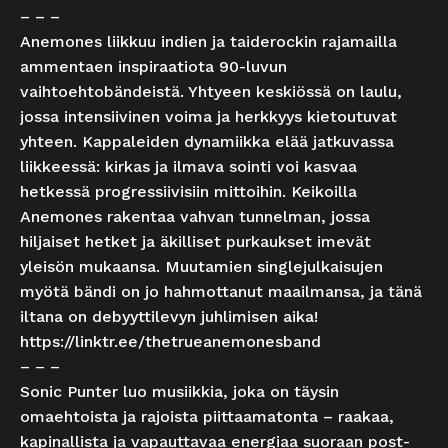
– – –
Anemones liikkuu indien ja taiderockin rajamailla
ammentaen inspiraatiota 90-luvun
vaihtoehtobändeistä. Yhtyeen keskiössä on laulu,
jossa intensiivinen voima ja herkkyys kietoutuvat
yhteen. Kappaleiden dynamiikka elää jatkuvassa
liikkeessä: kirkas ja ilmava sointi voi kasvaa
hetkessä progressiivisiin mittoihin. Keikoilla
Anemones rakentaa vahvan tunnelman, jossa
hiljaiset hetket ja äkilliset purkaukset imevät
yleisön mukaansa. Muutamien singlejulkaisujen
myötä bändi on jo hahmottanut maailmansa, ja tänä
iltana on debyyttilevyn juhlimisen aika!
https://linktr.ee/thetrueanemonesband
– – –
Sonic Punter luo musiikkia, joka on täysin
omaehtoista ja rajoista piittaamatonta – raakaa,
kapinallista ja vapauttavaa energiaa suoraan post-