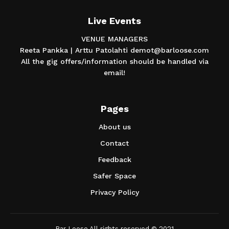
Live Events
VENUE MANAGERS
Reeta Pankka | Arttu Patolahti demot@barloose.com
All the gig offers/information should be handled via
email!
Pages
About us
Contact
Feedback
Safer Space
Privacy Policy
Bar Loose All rights reserved © 2021