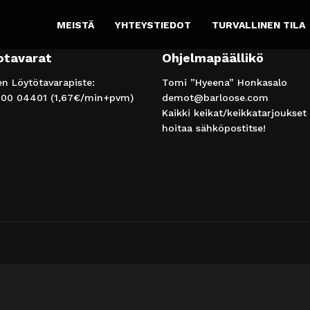
MEISTÄ
YHTEYSTIEDOT
TURVALLINEN TILA
otavarat
Ohjelmapäällikö
 Löytötavarapiste:
Tomi ”Hyeena” Honkasalo
00 04401
(1,67€/min+pvm)
demot@barloose.com
Kaikki keikat/keikkatarjoukset
hoitaa sähköpostitse!