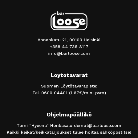
Annankatu 21, 00100 Helsinki
+358 44 739 8117
info@barloose.com
Loytotavarat
Suomen Löytötavarapiste:
Tel.
0600 04401
(1,67€/min+pvm)
Ohjelmapäällikö
Tomi ”Hyeena” Honkasalo
demot@barloose.com
Kaikki keikat/keikkatarjoukset tulee hoitaa sähköpostitse!