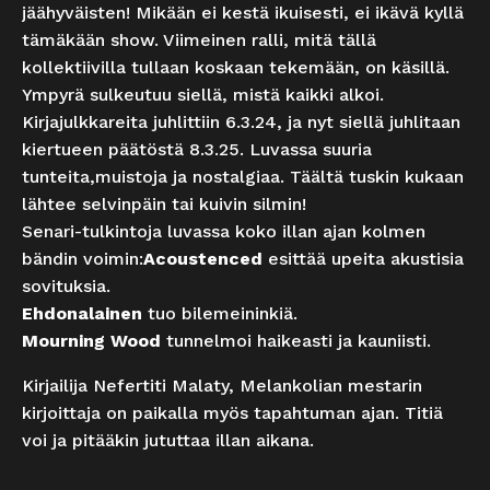
jäähyväisten! Mikään ei kestä ikuisesti, ei ikävä kyllä
tämäkään show. Viimeinen ralli, mitä tällä
kollektiivilla tullaan koskaan tekemään, on käsillä.
Ympyrä sulkeutuu siellä, mistä kaikki alkoi.
Kirjajulkkareita juhlittiin 6.3.24, ja nyt siellä juhlitaan
kiertueen päätöstä 8.3.25. Luvassa suuria
tunteita,muistoja ja nostalgiaa. Täältä tuskin kukaan
lähtee selvinpäin tai kuivin silmin!
Senari-tulkintoja luvassa koko illan ajan kolmen
bändin voimin:
Acoustenced
esittää upeita akustisia
sovituksia.
Ehdonalainen
tuo bilemeininkiä.
Mourning Wood
tunnelmoi haikeasti ja kauniisti.
Kirjailija Nefertiti Malaty, Melankolian mestarin
kirjoittaja on paikalla myös tapahtuman ajan. Titiä
voi ja pitääkin jututtaa illan aikana.