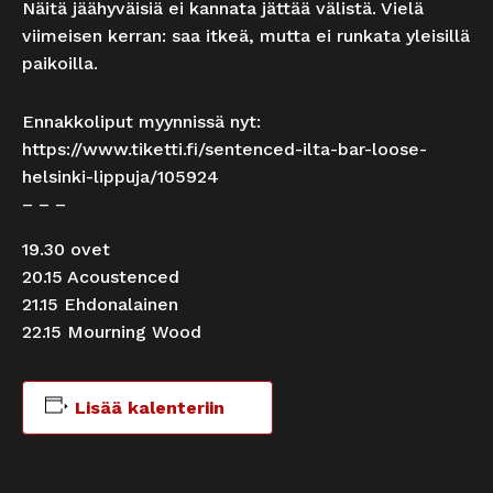
Näitä jäähyväisiä ei kannata jättää välistä. Vielä
viimeisen kerran: saa itkeä, mutta ei runkata yleisillä
paikoilla.
Ennakkoliput myynnissä nyt:
https://www.tiketti.fi/sentenced-ilta-bar-loose-
helsinki-lippuja/105924
– – –
19.30 ovet
20.15 Acoustenced
21.15 Ehdonalainen
22.15 Mourning Wood
Lisää kalenteriin