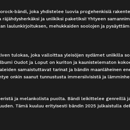
ck-bändi, joka yhdistelee luovia progehenkisiä rakentei
a räjähdysherkäksi ja uniikiksi paketiksi! Yhtyeen samannim
ovan laulunkirjoituksen, mehukkaiden soolojen ja pysäytt
ven tulokas, joka valloittaa yleisöjen sydämet uniikilla s
lbumi Oudot ja Loput on kuriton ja kaunistelematon kokoel
paleiden samaistuttavat tarinat ja bändin maanläheinen ene
htye onkin saanut tunnustusta immersiivisistä ja lämminhen
ristä ja melankolista puolta. Bändi leikittelee genreillä j
suuden. Tämä kuuluu erityisesti bändin 2025 julkaistulla de