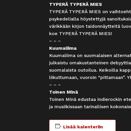
TYPERÄ TYPERÄ MIES
TYPERÄ TYPERÄ MIES on vaihtoehtoro
psykedelialla höystettyjä sanoituksi
värikkään kirjon taidonnäytteitä lu
koe TYPERÄ TYPERÄ MIES!
– – –
Kuumaliima
Kuumaliima on suomalaisen alternati
julkaistu omakustanteinen debyyttia
suomalaista outoilua. Keikoilla kap
liikuttumaan, vuoroin “pittamaan”. Y
– – –
Toinen Minä
Toinen Minä edustaa indierockin etee
ja musiikissaan tarinallisen kokonai
Lisää kalenteriin