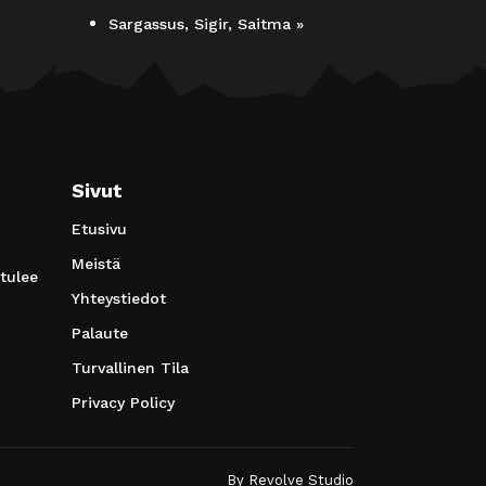
Sargassus, Sigir, Saitma
»
Sivut
Etusivu
Meistä
 tulee
Yhteystiedot
Palaute
Turvallinen Tila
Privacy Policy
By
Revolve Studio