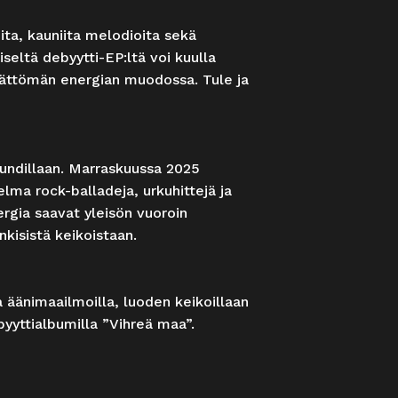
ta, kauniita melodioita sekä
iseltä debyytti-EP:ltä voi kuulla
ämättömän energian muodossa. Tule ja
oundillaan. Marraskuussa 2025
ma rock-balladeja, urkuhittejä ja
rgia saavat yleisön vuoroin
kisistä keikoistaan.
a äänimaailmoilla, luoden keikoillaan
byyttialbumilla ”Vihreä maa”.