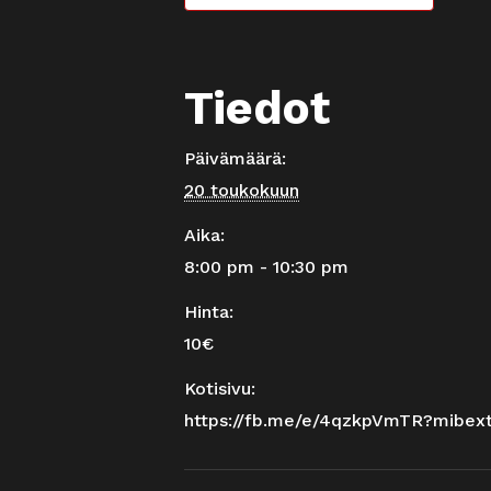
Tiedot
Päivämäärä:
20 toukokuun
Aika:
8:00 pm - 10:30 pm
Hinta:
10€
Kotisivu:
https://fb.me/e/4qzkpVmTR?mibex