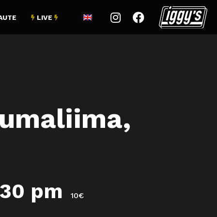


AUTE
LIVE


umaliima,
:30 pm
10€