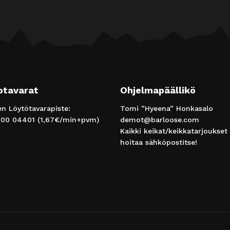
otavarat
Ohjelmapäällikö
 Löytötavarapiste:
Tomi ”Hyeena” Honkasalo
00 04401
(1,67€/min+pvm)
demot@barloose.com
Kaikki keikat/keikkatarjoukset
hoitaa sähköpostitse!