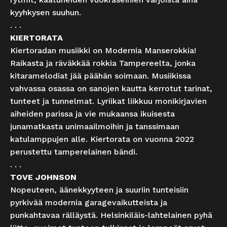
kyyhkysen suuhun.
. . .
KIERTORATA
Kiertoradan musiikki on Modernia Manserokkia!
Raikasta ja räväkkää rokkia Tampereelta, jonka
kitaramelodiat jää päähän soimaan. Musiikissa
vahvassa osassa on sanojen kautta kerrotut tarinat,
tunteet ja tunnelmat. Lyriikat liikkuu monikirjavien
aiheiden parissa ja vie mukaansa ikuisesta
junamatkasta unimaailmoihin ja tanssimaan
katulamppujen alle. Kiertorata on vuonna 2022
perustettu tamperelainen bändi.
. . .
TOVE JOHNSON
Nopeuteen, äänekkyyteen ja suuriin tunteisiin
pyrkivää modernia garagevaikutteista ja
punkahtavaa rälläystä. Helsinkiläis-lahtelainen pyhä