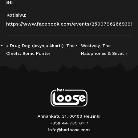
8€
Kotisivu:
https://www.facebook.com/events/250079626693913
«
Drug Dog (levynjulkkarit), The
Westway, The
Chiefs, Sonic Punter
Halophones & Siivet
»
Annankatu 21, 00100 Helsinki
+358 44 739 8117
info@barloose.com