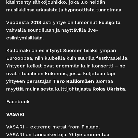
käsintehty sähköjouhikko, joka luo heidän
musiikkiinsa arkaaista ja hypnoottista tunnelmaa.
Vuodesta 2018 asti yhtye on lumonnut kuulijoita
vahvalla soundillaan ja näyttävillä live-
esiintymisillään.
Kallomäki on esiintynyt Suomen lisäksi ympäri
Eurooppaa, niin klubeilla kuin suurilla festivaaleilla.
Yhtyeen keikat ovat enemmän kuin konsertti – ne
ovat rituaalinen kokemus, jossa kuljetaan läpi
yhtyeen perustajan
Tero Kalliomäen
luomaa
myyttiä muinaisesta kulttijohtajasta
Roka Ukrista
.
Facebook
VASARI
VASARI – extreme metal from Finland.
VASARI on tarinankertoja. Yhtye ammentaa