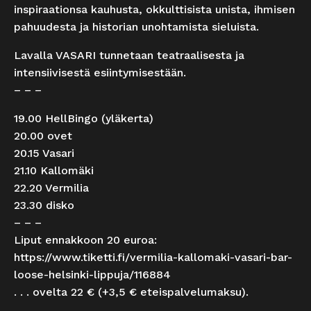
inspiraationsa kauhusta, okkulttisista unista, ihmisen
pahuudesta ja historian unohtamista sieluista.
Lavalla VASARI tunnetaan teatraalisesta ja
intensiivisestä esiintymisestään.
– – –
19.00 HellBingo (yläkerta)
20.00 ovet
20.15 Vasari
21.10 Kallomäki
22.20 Vermilia
23.30 disko
– – –
Liput ennakkoon 20 euroa:
https://www.tiketti.fi/vermilia-kallomaki-vasari-bar-
loose-helsinki-lippuja/116884
. . . ovelta 22 € (+3,5 € eteispalvelumaksu).