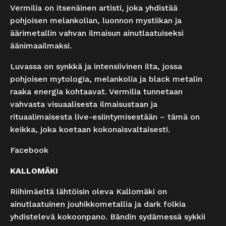
Vermilia on itsenäinen artisti, joka yhdistää
pohjoisen melankolian, luonnon mystiikan ja
äärimetallin vahvan ilmaisun ainutlaatuiseksi
äänimaailmaksi.
Luvassa on synkkä ja intensiivinen ilta, jossa
pohjoisen mytologia, melankolia ja black metalin
raaka energia kohtaavat. Vermilia tunnetaan
vahvasta visuaalisesta ilmaisustaan ja
rituaalimaisesta live-esiintymisestään – tämä on
keikka, joka koetaan kokonaisvaltaisesti.
Facebook
KALLOMÄKI
Riihimäeltä lähtöisin oleva Kallomäki on
ainutlaatuinen jouhikkometallia ja dark folkia
yhdistelevä kokoonpano. Bändin sydämessä sykkii