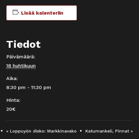
Lisää kalenteriin
Tiedot
Päivämäärä:
18 huhtikuun
Aika:
8:30 pm - 11:30 pm
Hinta:
20€
«
Loppuyön disko: Markkinavako
Katumankeli, Pinnat
»