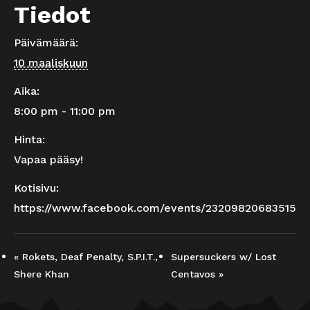
Tiedot
Päivämäärä:
10 maaliskuun
Aika:
8:00 pm - 11:00 pm
Hinta:
Vapaa pääsy!
Kotisivu:
https://www.facebook.com/events/2320982068351570
«
Rokets, Deaf Penalty, S.P.I.T.,
Supersuckers w/ Lost
Shere Khan
Centavos
»