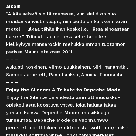
aikain
”Älkää seiskö siellä reunassa, kun siellä on nuo
meidän vahvistinkaapit, niin siellä on kaikkein kovin
meteli. Tulkaa tähän ihan keskelle. Tässä ainoastaan
haisee.” Tribuutti Juice Leskiselle tarjoilee
kielikylvyn manserockin mehukkaimman tuotannon
parissa Maunulatalossa 20.11.
– – –
Aukusti Koskinen, Viimo Luukkainen, Siiri Ihanamäki,
Sampo Järnefelt, Panu Laakso, Anniina Tuomaala
– – –
Enjoy the Silence: A Tribute to Depeche Mode
Enjoy the Silence on viidestä ammattimuusikko-
opiskelijasta koostuva yhtye, joka haluaa jakaa
yleisön kanssa Depeche Moden musiikkia ja
tunnelmaa. Depeche Mode on vuonna 1980
perustettu brittiläinen elektronista synth pop/rock -
musiikkia soittava yhtye, jonka tämänhetkiset