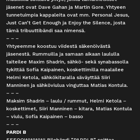
jäsenet ovat Dave Gahan ja Martin Gore. Yhtyeen
tunnetuimpia kappaleita ovat mm. Personal Jesus,
Just Can’t Get Enough ja Enjoy the Silence, josta
tämä tribuuttibändi saa nimensä.
– – –
Yhtyeemme koostuu viidestä säkenöivästä
jäsenestä. Rummuilla ja samaan aikaan laululla
taiteilee Maxim Shadrin, sähkö- sekä synabassolla
tykittää Sofía Kaipainen, koskettimilla maalailee
Helmi Ketola, sähkökitaralla säväyttää Siiri
Manninen ja sähköviulua vinguttaa Matias Kontula.
– – –
Maksim Shadrin – laulu / rummut, Helmi Ketola –
koskettimet, Siiri Manninen – kitara, Matias Kontula
– viulu, Sofía Kaipainen – basso
– – –
PARDI B
EEEOOWWWW! Bilebändi ”PARDI B” soittaa