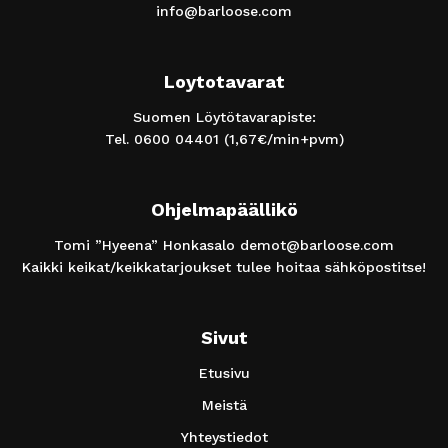
info@barloose.com
Loytotavarat
Suomen Löytötavarapiste:
Tel.
0600 04401
(1,67€/min+pvm)
Ohjelmapäällikö
Tomi ”Hyeena” Honkasalo
demot@barloose.com
Kaikki keikat/keikkatarjoukset tulee hoitaa sähköpostitse!
Sivut
Etusivu
Meistä
Yhteystiedot