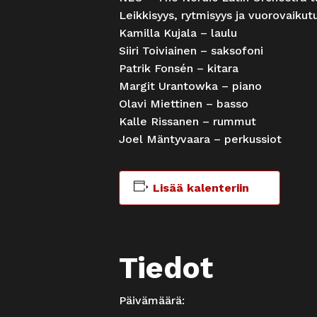
Leikkisyys, rytmisyys ja vuorovaikut
Kamilla Kujala – laulu
Siiri Toiviainen – saksofoni
Patrik Fonsén – kitara
Margit Urantowka – piano
Olavi Miettinen – basso
Kalle Rissanen – rummut
Joel Mäntyvaara – perkussiot
Lisää kalenteriin
Tiedot
Päivämäärä: