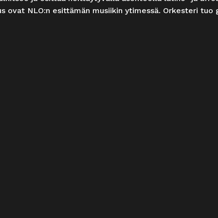
us ovat NLO:n esittämän musiikin ytimessä. Orkesteri tuo 