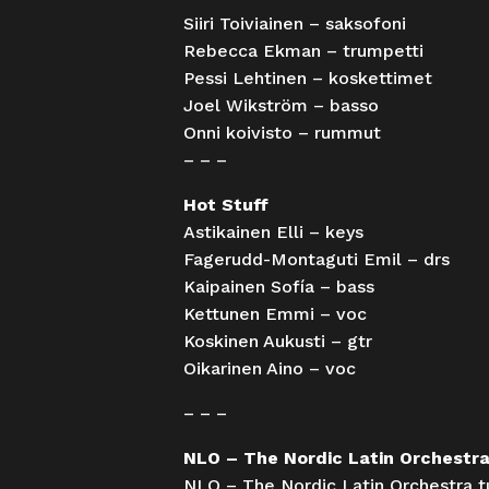
Siiri Toiviainen – saksofoni
Rebecca Ekman – trumpetti
Pessi Lehtinen – koskettimet
Joel Wikström – basso
Onni koivisto – rummut
– – –
Hot Stuff
Astikainen Elli – keys
Fagerudd-Montaguti Emil – drs
Kaipainen Sofía – bass
Kettunen Emmi – voc
Koskinen Aukusti – gtr
Oikarinen Aino – voc
– – –
NLO – The Nordic Latin Orchestr
NLO – The Nordic Latin Orchestra tul