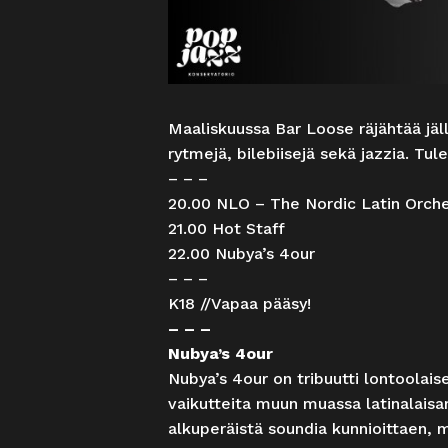
Maaliskuussa Bar Loose räjähtää jälle
rytmejä, bilebiisejä sekä jazzia. Tule 
– – –
20.00 NLO – The Nordic Latin Orch
21.00 Hot Staff
22.00 Nubya’s 4our
– – –
K18 //Vapaa pääsy!
– – –
Nubya’s 4our
Nubya’s 4our on tribuutti lontoolais
vaikutteita muun muassa latinalaisam
alkuperäistä soundia kunnioittaen, m