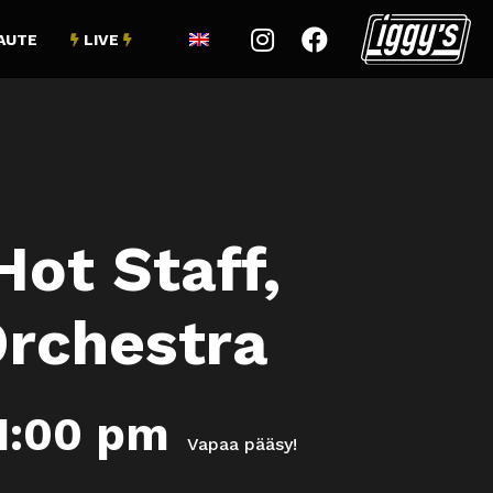


AUTE
LIVE


Hot Staff,
Orchestra
1:00 pm
Vapaa pääsy!