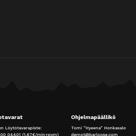
otavarat
Ohjelmapäällikö
 Löytötavarapiste:
Tomi ”Hyeena” Honkasalo
00 04401
(1,67€/min+pvm)
demot@barloose.com