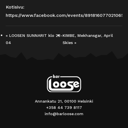
Kotisivu:
https://www.facebook.com/events/891816077021065/
«
LOOSEN SUNNARIT klo 23-
KIMBE, Mekhansgar, April
04
Skies
»
Annankatu 21, 00100 Helsinki
+358 44 739 8117
info@barloose.com