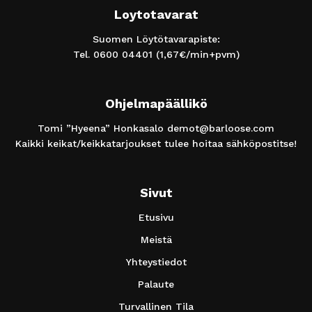
Loytotavarat
Suomen Löytötavarapiste:
Tel.
0600 04401
(1,67€/min+pvm)
Ohjelmapäällikö
Tomi ”Hyeena” Honkasalo
demot@barloose.com
Kaikki keikat/keikkatarjoukset tulee hoitaa sähköpostitse!
Sivut
Etusivu
Meistä
Yhteystiedot
Palaute
Turvallinen Tila