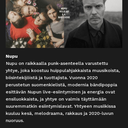
Nupu
Nupu on raikkaalla punk-asenteella varustettu
yhtye, joka koostuu huippulahjakkaista muusikoista,
biisintekijöistä ja tuottajista. Vuonna 2020
perustetun suomenkielistä, modernia bändipoppia
esittävän Nupun live-esiintyminen ja energia ovat
ensiluokkaista, ja yhtye on valmis täyttämään
suuremmatkin esiintymislavat. Yhtyeen musiikissa
kuuluu kesä, melodraama, rakkaus ja 2020-luvun
nuoruus.
.