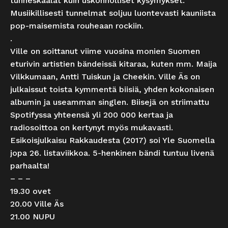
tunneskaalat kuin uskonnolliset kysymykset.
Musiikillisesti tunnelmat soljuu luontevasti kauniista
pop-maisemista rouheaan rockiin.
.
Ville on soittanut viime vuosina monien Suomen
eturivin artistien bändeissä kitaraa, kuten mm. Maija
Vilkkumaan, Antti Tuiskun ja Cheekin. Ville Äs on
julkaissut toista kymmentä biisiä, yhden kokonaisen
albumin ja useamman singlen. Biisejä on striimattu
Spotifyssa yhteensä yli 200 000 kertaa ja
radiosoittoa on kertynyt myös mukavasti.
Esikoisjulkaisu Rakkaudesta (2017) soi Yle Suomella
jopa 26. listaviikkoa. 5-henkinen bändi tuntuu livenä
parhaalta!
– – –
19.30 ovet
20.00 Ville Äs
21.00 NUPU