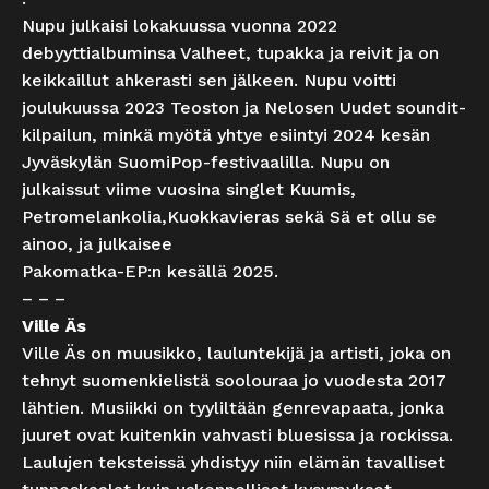
Nupu julkaisi lokakuussa vuonna 2022
debyyttialbuminsa Valheet, tupakka ja reivit ja on
keikkaillut ahkerasti sen jälkeen. Nupu voitti
joulukuussa 2023 Teoston ja Nelosen Uudet soundit-
kilpailun, minkä myötä yhtye esiintyi 2024 kesän
Jyväskylän SuomiPop-festivaalilla. Nupu on
julkaissut viime vuosina singlet Kuumis,
Petromelankolia,Kuokkavieras sekä Sä et ollu se
ainoo, ja julkaisee
Pakomatka-EP:n kesällä 2025.
– – –
Ville Äs
Ville Äs on muusikko, lauluntekijä ja artisti, joka on
tehnyt suomenkielistä soolouraa jo vuodesta 2017
lähtien. Musiikki on tyyliltään genrevapaata, jonka
juuret ovat kuitenkin vahvasti bluesissa ja rockissa.
Laulujen teksteissä yhdistyy niin elämän tavalliset