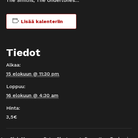
The Smiths, The Undertones…
Lisää kalenteriin
Tiedot
Alkaa:
15 elokuun @ 11:30 pm
Loppuu:
16 elokuun @ 4:30 am
Hinta:
3,5€