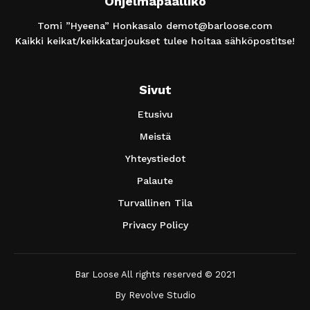
Ohjelmapäällikö
Tomi ”Hyeena” Honkasalo
demot@barloose.com
Kaikki keikat/keikkatarjoukset tulee hoitaa sähköpostitse!
Sivut
Etusivu
Meistä
Yhteystiedot
Palaute
Turvallinen Tila
Privacy Policy
Bar Loose All rights reserved © 2021
By
Revolve Studio