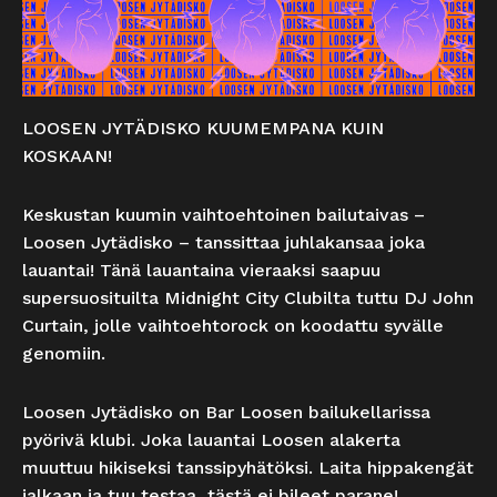
LOOSEN JYTÄDISKO KUUMEMPANA KUIN
KOSKAAN!
Keskustan kuumin vaihtoehtoinen bailutaivas –
Loosen Jytädisko – tanssittaa juhlakansaa joka
lauantai! Tänä lauantaina vieraaksi saapuu
supersuosituilta Midnight City Clubilta tuttu DJ John
Curtain, jolle vaihtoehtorock on koodattu syvälle
genomiin.
Loosen Jytädisko on Bar Loosen bailukellarissa
pyörivä klubi. Joka lauantai Loosen alakerta
muuttuu hikiseksi tanssipyhätöksi. Laita hippakengät
jalkaan ja tuu testaa, tästä ei bileet parane!