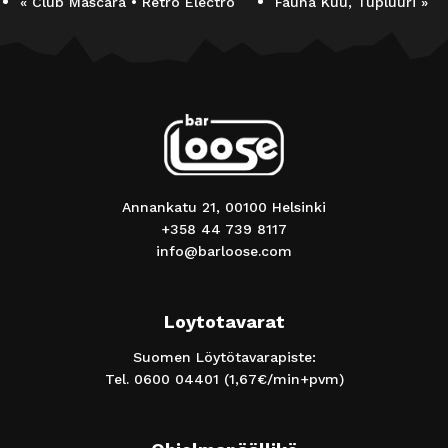
«
Club Mascara • Retro Electro
Fauna Kuu, Tupluuri
»
Annankatu 21, 00100 Helsinki
+358 44 739 8117
info@barloose.com
Loytotavarat
Suomen Löytötavarapiste:
Tel.
0600 04401
(1,67€/min+pvm)