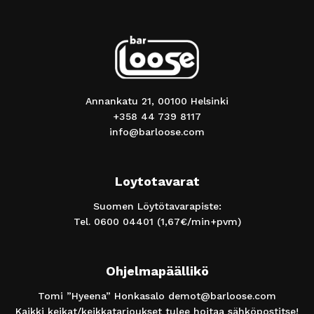
Annankatu 21, 00100 Helsinki
+358 44 739 8117
info@barloose.com
Loytotavarat
Suomen Löytötavarapiste:
Tel.
0600 04401
(1,67€/min+pvm)
Ohjelmapäällikö
Tomi ”Hyeena” Honkasalo
demot@barloose.com
Kaikki keikat/keikkatarjoukset tulee hoitaa sähköpostitse!