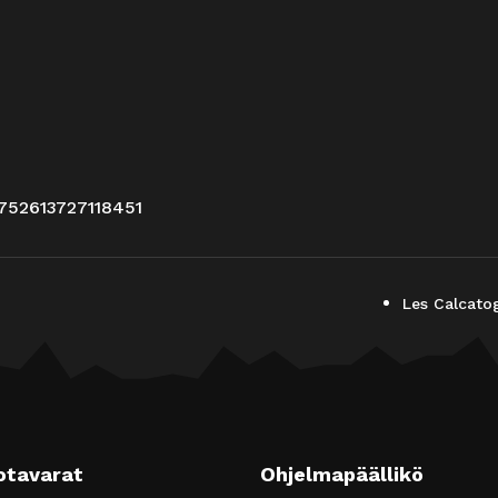
752613727118451
Les Calcato
otavarat
Ohjelmapäällikö