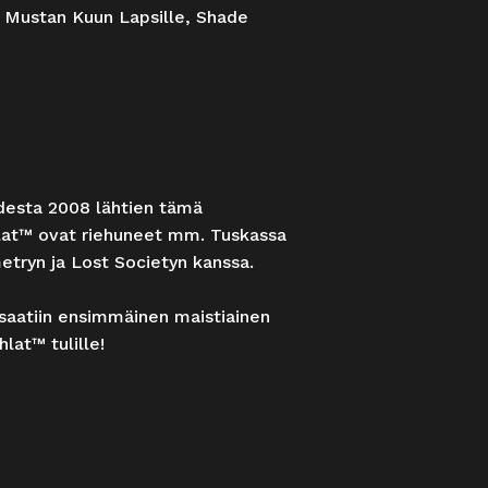
, Mustan Kuun Lapsille, Shade
desta 2008 lähtien tämä
uhlat™ ovat riehuneet mm. Tuskassa
etryn ja Lost Societyn kanssa.
ä saatiin ensimmäinen maistiainen
hlat™ tulille!