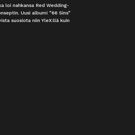
oka loi nahkansa Red Wedding-
eptin. Uusi albumi ”66 Sins”
sta suosiota niin YleX:llä kuin