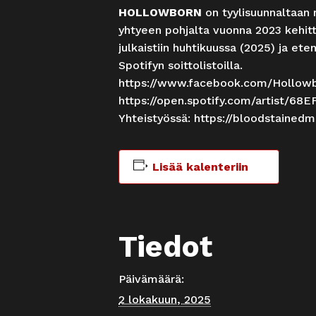
HOLLOWBORN
on tyylisuunnaltaan 
yhtyeen pohjalta vuonna 2023 kehi
julkaistiin huhtikuussa (2025) ja ete
Spotifyn soittolistoilla.
https://www.facebook.com/Hollow
https://open.spotify.com/artist/
Yhteistyössä:
https://bloodstainedme
Lisää kalenteriin
Tiedot
Päivämäärä:
2 lokakuun, 2025