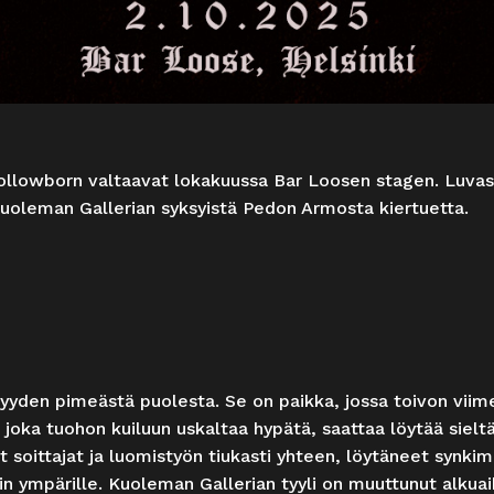
Hollowborn valtaavat lokakuussa Bar Loosen stagen. Luv
Kuoleman Gallerian syksyistä Pedon Armosta kiertuetta.
yden pimeästä puolesta. Se on paikka, jossa toivon viimeis
 joka tuohon kuiluun uskaltaa hypätä, saattaa löytää sieltä
t soittajat ja luomistyön tiukasti yhteen, löytäneet synki
 ympärille. Kuoleman Gallerian tyyli on muuttunut alkuaiko