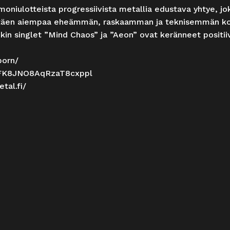
moniulotteista progressiivista metallia edustava yhtye, j
ttäen aiempaa eheämmän, raskaamman ja teknisemmän kons
nkin singlet ”Mind Chaos” ja ”Aeon” ovat keränneet positiivi
born/
68EFK8JNO8AqRzaT8cxppl
tal.fi/