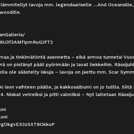
 lämmitellyt lavoja mm. legendaariselle …And Oceansille
woodille.
nGalleria/
qH06U3f3AMfIpmRuG2fT2
imaa ja tinkimätöntä asennetta – eikä armoa tunneta! Vuo
yrä on pistänyt päät pyörimään ja lavat liekkeihin. Rässij
lla ole säästelty iskuja – lavoja on jaettu mm. Scar Symm
i ison vaihteen päälle, ja kakkosalbumi on jo tulilla. Siit
 Niskat vetreiksi ja pitti valmiiksi – Nyt laitetaan Rässiju
oni
oni
2N4vgOkgvEX3zSXT8OkkuP