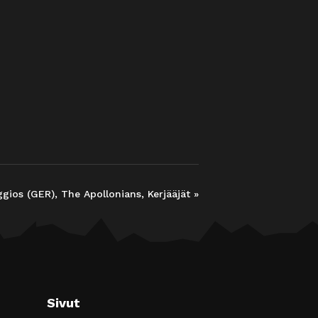
ggios (GER), The Apollonians, Kerjääjät
»
Sivut