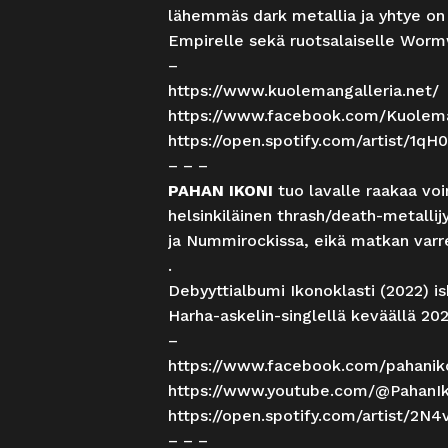
lähemmäs dark metallia ja yhtye on
Empirelle sekä ruotsalaiselle Worm
–
https://www.kuolemangalleria.net/
https://www.facebook.com/Kuolema
https://open.spotify.com/artist/1
– – –
PAHAN IKONI
tuo lavalle raakaa vo
helsinkiläinen thrash/death-metallij
ja Nummirockissa, eikä matkan varre
.
Debyyttialbumi Ikonoklasti (2022) isk
Harha-askelin-singlellä keväällä 2024.
–
https://www.facebook.com/pahanik
https://www.youtube.com/@PahanIk
https://open.spotify.com/artist/
– – –