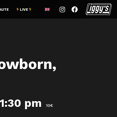


AUTE
LIVE


lowborn,
11:30 pm
10€