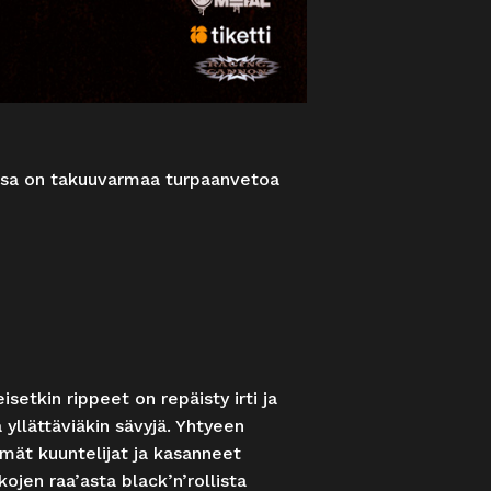
assa on takuuvarmaa turpaanvetoa
etkin rippeet on repäisty irti ja
 yllättäviäkin sävyjä. Yhtyeen
mmät kuuntelijat ja kasanneet
jen raa’asta black’n’rollista