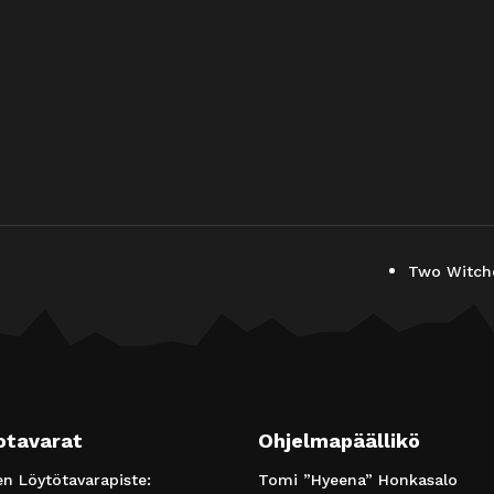
Two Witche
otavarat
Ohjelmapäällikö
 Löytötavarapiste:
Tomi ”Hyeena” Honkasalo