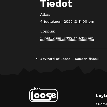
Tiedot
Alkaa:
4 joulukuun, 2022 @ 11:00 pm
Loppuu:
5 joulukuun, 2022 @ 4:00 am
«
Wizard of Loose – Kauden finaali!
Loyt
Suomen