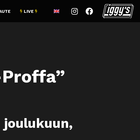


AUTE
LIVE


Proffa”
 joulukuun,