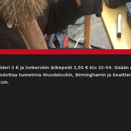
deri 3 € ja lonkerokin ärikepeät 3,50 € klo 23-04. Sisään n
i odottaa tunnelmia Woodstockin, Birminghamin ja Seattlen
toin.