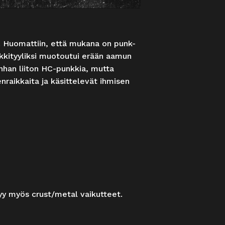
a. Huomattiin, että mukana on punk-
siikkityyliksi muotoutui erään aamun
anhan liiton HC-punkkia, mutta
nraikkaita ja käsittelevät ihmisen
yy myös crust/metal vaikutteet.