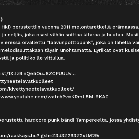
t)
, Hki) perustettiin vuonna 2011 melontaretkellä erämaass
ti ja neljäs, joka osasi vähän soittaa kitaraa ja huutaa. Mu
 vieressä oivallettu ”laavunpolttopunk”, joka on lähellä v
 melodisuuttakaan täysin unohtamatta. Lyriikat ovat kusise
tä ja poliitikoille vittuilua.
rtist/1XlIz9inQe5OuJ8ZCPUUUv
…
tyneetelavatkuolleet
om/kivettyneetelavatkuolleet/
://www.youtube.com/watch?v=KRmL5M-9KA0
erustettu hardcore punk bändi Tampereelta, jossa yhdist
com/raakkays.hc?igsh=Z3d3Z293Z2xtM29i