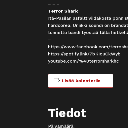
– – –
Terror Shark
Itä-Pasilan asfalttiviidakosta ponnis
hardcorea. Uniikki soundi on brändät
tunnettu bändi työstää tällä hetkel
–
https://www.facebook.com/terrosh
https://spotify.link/7bKIouCkWyb
youtube.com/%40terrorsharkhc
Lisää kalenteriin
Tiedot
Päivämäärä: