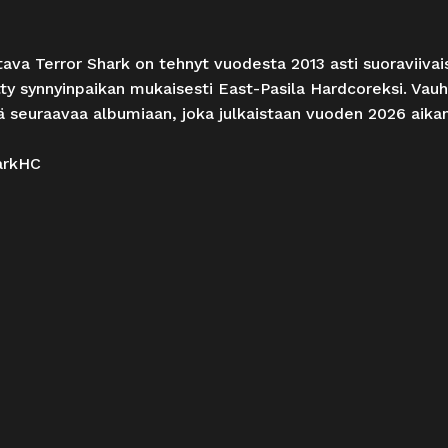
tava Terror Shark on tehnyt vuodesta 2013 asti suoraviivaista
ty synnyinpaikan mukaisesti East-Pasila Hardcoreksi. Vauhd
lä seuraavaa albumiaan, joka julkaistaan vuoden 2026 aika
arkHC