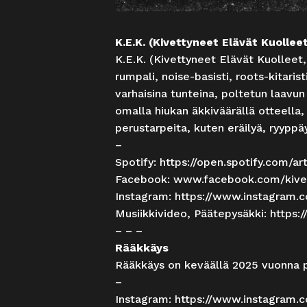
K.E.K. (Kivettyneet Elävät Kuollee
K.E.K. (Kivettyneet Elävät Kuolleet
rumpali, noise-basisti, roots-kitaris
varhaisina tunteina, poltetun laavun
omalla hiukan äkkiväärällä otteella,
perustarpeita, kuten eräilyä, ryyppäys
–
Spotify:
https://open.spotify.com/a
Facebook:
www.facebook.com/kivet
Instagram:
https://www.instagram.c
Musiikkivideo, Päätepysäkki:
https
– – –
Rääkkäys
Rääkkäys on keväällä 2025 vuonna p
–
Instagram:
https://www.instagram.