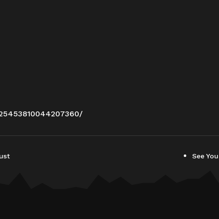
/25453810044207360/
ust
See You 