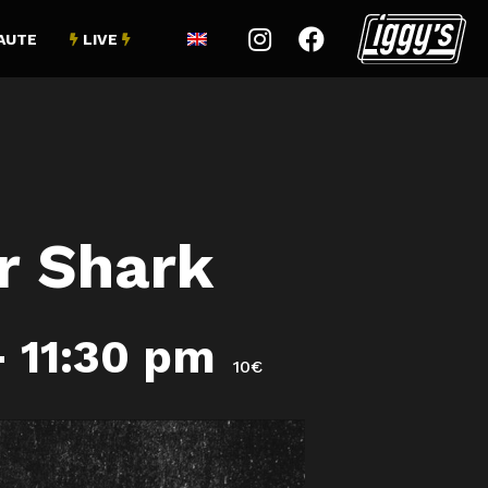


AUTE
LIVE


r Shark
-
11:30 pm
10€