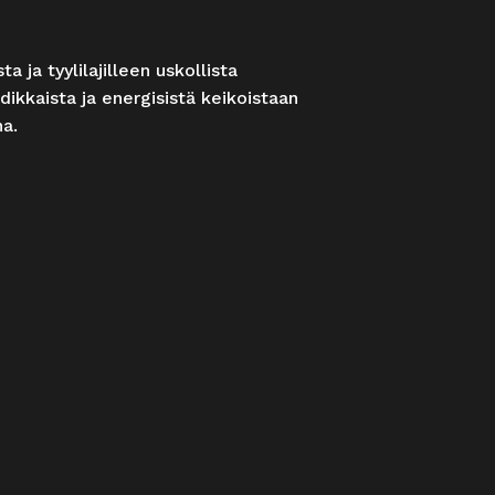
 ja tyylilajilleen uskollista
ikkaista ja energisistä keikoistaan
na.