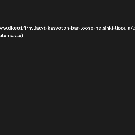
ww.tiketti.fi/hyljatyt-kasvoton-bar-loose-helsinki-lippuja
velumaksu).