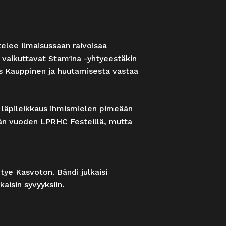
telee ilmaisussaan raivoisaa
 vaikuttavat Stam1na -yhtyeestäkin
s Kauppinen ja huutamisesta vastaa
n läpileikkaus ihmismielen pimeään
män vuoden LPRHC Festeillä, mutta
ye Kasvoton. Bändi julkaisi
aisin syvyyksiin.