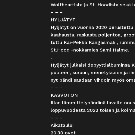
Wolfheartista ja St. Hoodista sekä 
– – –
HYLJÄTYT
Hyljätyt on vuonna 2020 perustettu m
kaahausta, raskasta poljentoa, groo
tuttu Kai-Pekka Kangasmäki, rummu
St.Hood -nokkamies Sami Halme.
.
Hyljätyt julkaisi debyyttialbuminsa
puoleen, suruun, menetykseen ja ih
nyt bändi saadaan vihdoin myös omal
– – –
KASVOTON
Illan lämmittelybändinä lavalle nou
loppuvuodesta 2022 toisen ja kolmann
– – –
Aikataulu:
20.30 ovet