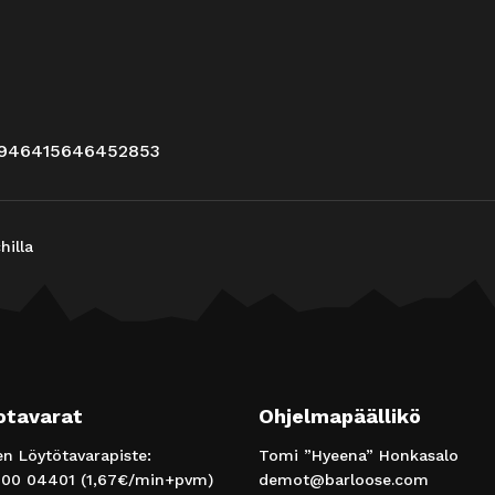
s/946415646452853
hilla
otavarat
Ohjelmapäällikö
 Löytötavarapiste:
Tomi ”Hyeena” Honkasalo
00 04401
(1,67€/min+pvm)
demot@barloose.com