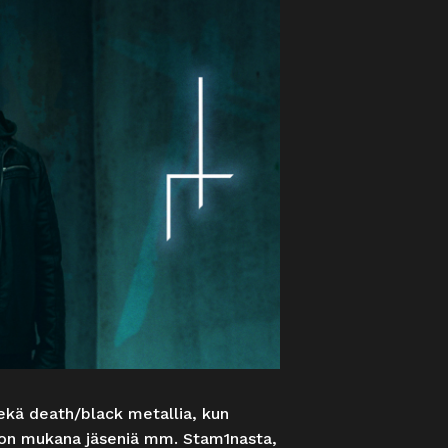
sekä death/black metallia, kun
 on mukana jäseniä mm. Stam1nasta,