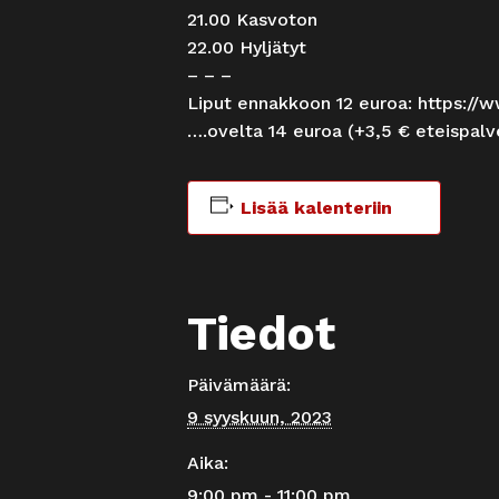
21.00 Kasvoton
22.00 Hyljätyt
– – –
Liput ennakkoon 12 euroa:
https://w
….ovelta 14 euroa (+3,5 € eteispal
Lisää kalenteriin
Tiedot
Päivämäärä:
9 syyskuun, 2023
Aika:
9:00 pm - 11:00 pm