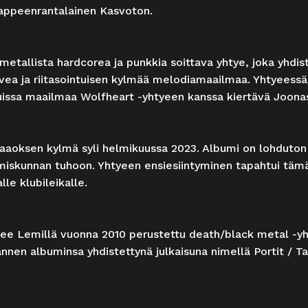
lappeenrantalainen Kasvoton.
etallista hardcorea ja punkkia soittava yhtye, joka yhdis
vea ja riitasointuisen kylmää melodiamaailmaa. Yhtyeessä
issa maailmaa Wolfheart -yhtyeen kanssa kiertävä Joona
 Kaaoksen kylmä syli helmikuussa 2023. Albumi on lohduto
miskunnan tuhoon. Yhtyeen ensiesiintyminen tapahtui tä
le klubileikalle.
see Lemillä vuonna 2010 perustettu death/black metal -yht
en albuminsa yhdistettynä julkaisuna nimellä Portit / Tak