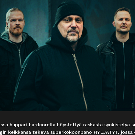
assa huppari-hardcorella höystettyä raskasta synkistelyä 
ngin keikkansa tekevä superkokoonpano HYLJÄTYT, jossa