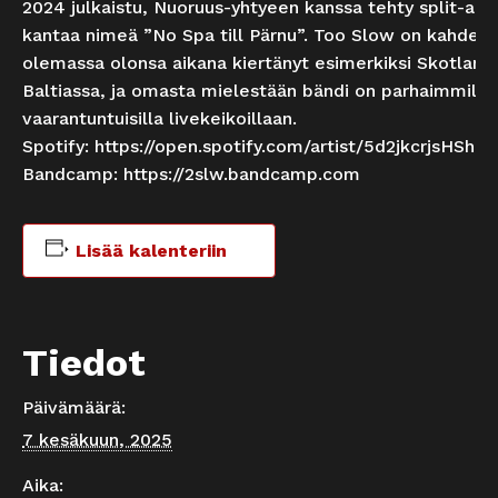
2024 julkaistu, Nuoruus-yhtyeen kanssa tehty split-alb
kantaa nimeä ”No Spa till Pärnu”. Too Slow on kahdek
olemassa olonsa aikana kiertänyt esimerkiksi Skotlanni
Baltiassa, ja omasta mielestään bändi on parhaimmilla
vaarantuntuisilla livekeikoillaan.
Spotify:
https://open.spotify.com/artist/5d2jkcrjsHSh
Bandcamp:
https://2slw.bandcamp.com
Lisää kalenteriin
Tiedot
Päivämäärä:
7 kesäkuun, 2025
Aika: