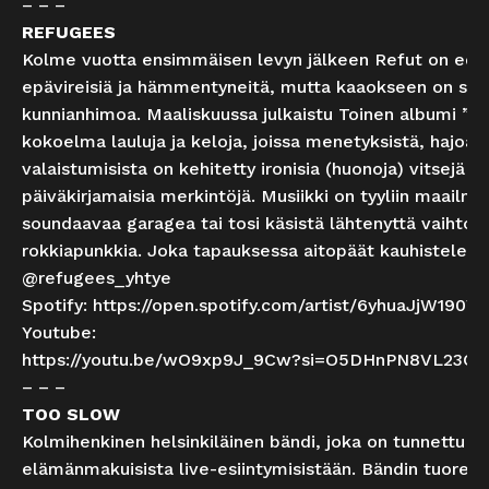
– – –
REFUGEES
Kolme vuotta ensimmäisen levyn jälkeen Refut on ede
epävireisiä ja hämmentyneitä, mutta kaaokseen on s
kunnianhimoa. Maaliskuussa julkaistu Toinen albumi ”D
kokoelma lauluja ja keloja, joissa menetyksistä, hajoam
valaistumisista on kehitetty ironisia (huonoja) vitsejä ja
päiväkirjamaisia merkintöjä. Musiikki on tyyliin maailm
soundaavaa garagea tai tosi käsistä lähtenyttä vaihtoe
rokkiapunkkia. Joka tapauksessa aitopäät kauhistelee.
@refugees_yhtye
Spotify:
https://open.spotify.com/artist/6yhuaJjW190
Youtube:
https://youtu.be/wO9xp9J_9Cw?si=O5DHnPN8VL23Q
– – –
TOO SLOW
Kolmihenkinen helsinkiläinen bändi, joka on tunnettu
elämänmakuisista live-esiintymisistään. Bändin tuorein 