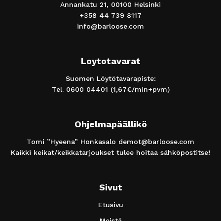
Annankatu 21, 00100 Helsinki
+358 44 739 8117
info@barloose.com
Loytotavarat
Suomen Löytötavarapiste:
Tel.
0600 04401
(1,67€/min+pvm)
Ohjelmapäällikö
Tomi ”Hyeena” Honkasalo
demot@barloose.com
Kaikki keikat/keikkatarjoukset tulee hoitaa sähköpostitse!
Sivut
Etusivu
Meistä