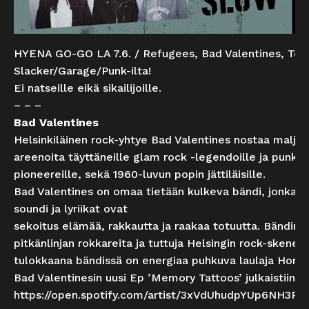
HYENA GO-GO LA 7.6. / Refugees, Bad Valentines, To
Slacker/Garage/Punk-ilta!
Ei natseille eikä sikailijoille.
– – –
Bad Valentines
Helsinkiläinen rock-yhtye Bad Valentines nostaa maljan
areenoita täyttäneille glam rock -legendoille ja punk r
pioneereille, sekä 1960-luvun popin jättiläisille.
Bad Valentines on omaa tietään kulkeva bändi, jonka mu
soundi ja lyriikat ovat
sekoitus elämää, rakkautta ja raakaa totuutta. Bändin 
pitkänlinjan rokkareita ja tuttuja Helsingin rock-skenes
tulokkaana bändissä on energiaa puhkuva laulaja Hon.
Bad Valentinesin uusi Ep ’Memory Tattoos’ julkaistiin 2
https://open.spotify.com/artist/3xVdUhudpYUp6NH3P